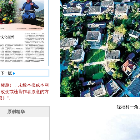
下一版
含标题），未经本报或本网
它改变或违背作者原意的方
报》”。
沈福村一角