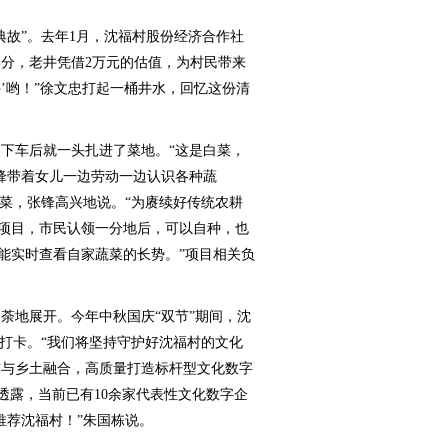
故”。去年1月，沈福村股份经济合作社
分，老井凭借2万元的估值，为村民带来
福井’哟！”徐文忠打起一桶井水，回忆这份清
车后就一头扎进了菜地。“这是白菜，
锋带着女儿一边劳动一边认识各种蔬
生菜，张锋高兴地说。“为赓续好传统农耕
’项目，市民认领一分地后，可以自种，也
就能实时查看自家蔬菜的长势。”项目相关负
地展开。今年中秋国庆“双节”期间，沈
来打卡。“我们将坚持守护好沈福村的文化
技与乡土融合，高质量打造标杆型文化数字
透露，当前已有10余家代表性文化数字企
推荐沈福村！”朱国栋说。