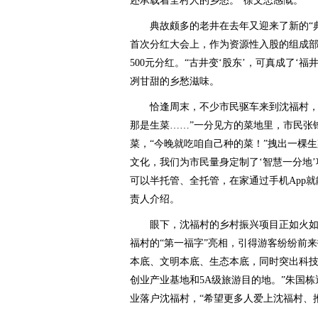
还承载着全村人的乡愁。”徐文忠感慨。
典故颇多的老井在去年又迎来了新的“典
首次分红大会上，作为资源性入股的组成部
500元分红。“古井变‘股东’，可真成了‘
冽甘甜的乡愁滋味。
恰逢周末，不少市民驱车来到沈福村，下
那是生菜……”一分见方的菜地里，市民张
菜，“今晚就吃咱自己种的菜！”拽出一棵
文化，我们为市民量身定制了‘智慧一分地
可以半托管、全托管，在家通过手机App
责人介绍。
眼下，沈福村的乡村振兴项目正如火如荼
福村的“第一福字”亮相，引得游客纷纷前
本底、文明本底、生态本底，同时突出科
创业产业基地和5A级旅游目的地。”朱国栋
业落户沈福村，“希望更多人爱上沈福村、