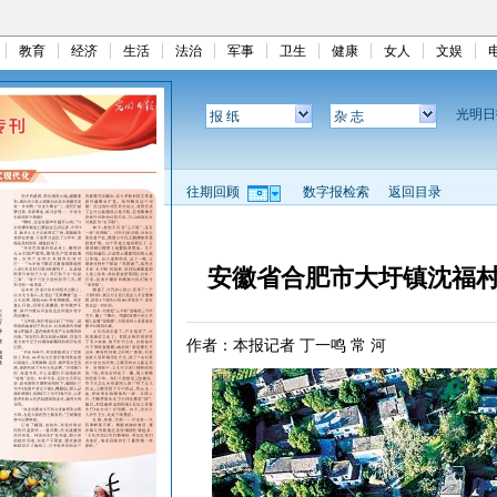
教育
经济
生活
法治
军事
卫生
健康
女人
文娱
光明
报 纸
杂 志
往期回顾
数字报检索
返回目录
安徽省合肥市大圩镇沈福村
作者：本报记者 丁一鸣 常 河