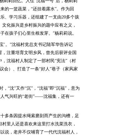
杨莉莉回忆。入住“沈福一号”后，杨莉莉
来的一篮蔬菜，“还挂着露水”。作为回
乐、学习乐器，还组建了一支由20多个孩
。文化振兴是乡村振兴的题中应有之义，
子在孩子们心里生根发芽。”杨莉莉说。
’。”沈福村党总支书记陆军华告诉记
育，注重培育文明乡风，曾先后获评全国
中，沈福村人制定了一部村民“宪法”（村
议会）、打造了一条“好人”巷子（家风家
“沈”又作“沉”，“沈福”即“沉福”，意为
人气兴旺的“老街”——沈福集，还有一
十多条因提水绳索磨刻而产生的沟槽，足
但村里人还是喜欢来这里打水洗菜洗衣，
可以说，老井不仅哺育了一代代沈福村人，