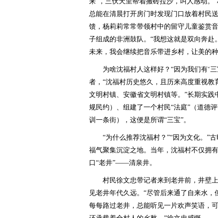
来’，三伏天里帮着搬砖拉沙，叫人感动。”
总能在清晨打开房门时发现门口放着村民送
馈，杨莉莉常常带领村中的留守儿童鉴赏音
子组成的非洲鼓队。“我想这就是双向奔赴
未来，我会继续把音乐带进乡村，让美的种
为啥沈福村人这样好？“因为我们有‘三宝
者，“沈福村历史悠久，且历来高度重视教
文明村镇、安徽省文明村镇等。”长期实践
规民约）、组建了一个村民“法庭”（道德评
训一条街），这便是所谓“三宝”。
“为什么推荐沈福村？”“因为文化。”古时，
福气聚集沉淀之地。当年，沈福村不仅拥有
口“老井”——清泉井。
村民徐文忠带记者来到老井前，井壁上
见老井年代久远。“尽管后来通了自来水，
每每路过老井，总能听见一片欢声笑语，