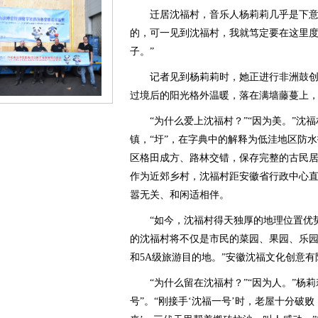
迁居沈福村，音乐人杨莉莉几乎是下意识
的，可一见到沈福村，我就笃定要在这里
子。”
记者见到杨莉莉时，她正进行非洲鼓创
过境后的阳光格外温暖，落在满墙藤蔓上
“为什么爱上沈福村？”“因为美。”沈福
镇，“圩”，在字典中的解释为低洼地区防
区格田成方、路林交错，保存完整的古民
作为近郊乡村，沈福村距安徽省行政中心直
嚣无关、和闲适相伴。
“如今，沈福村得天独厚的地理位置优势
的沈福村将不仅是市民的菜园、果园、乐
和5A级旅游目的地。”安徽沈福文化创意
“为什么留在沈福村？”“因为人。”杨莉
号”。“刚接手‘沈福一号’时，老屋十分破