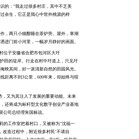
的：“我走过很多村庄，其中不乏美
度过余生，它正是我心中世外桃源的样
作，两只小猫酣睡在茶炉旁。屋外，寒潮
，洒进门前小河里，一幅岁月静好的画面。
村位于安徽省合肥市包河区大圩
水护田的堤岸。行走在村中圩道上，只见圩
居掩映其间，好一派清新自然的田园风光。
线距离不到3公里，600年来，却始终与喧
，又为其注入了发展的重要动能。未来
园，还将成为标杆型文化数字创业产业基地
有限公司总经理朱国栋说。
莉的工作室把着村口，又被称为“沈福一
败，改造过程中，附近很多村民‘不请自