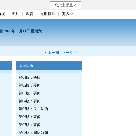
您想去哪里？
电视
图片
科普
光明报系
更多>>
日报
2023年11月11日 星期六
< 上一期
下一期 >
版面目录
第01版：头版
第02版：要闻
第03版：要闻
第04版：要闻
第05版：民主法治
第06版：要闻
第07版：要闻
第08版：国际新闻