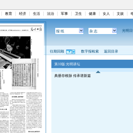
教育
经济
生活
法治
军事
卫生
健康
女人
文娱
光明
报 纸
杂 志
往期回顾
数字报检索
返回目录
第10版:光明讲坛
典册存根脉 传承谱新篇