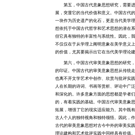
第五，中国古代意象思想研究，需要进
展，突显它的当代价值和意义。中国古代
一块作为历史遗产的化石，更是当代美学
想依托于中国古代哲学和艺术思想的潜在
但它具有独特的丰富性与系统性。因此，
不仅仅在于从学理上阐明意象在美学意义
的价值，尤其要揭示出它在当代美学理论
第六，中国古代审美意象思想的研究，
的印证。中国古代的审美意象思想从传统
也离不开文学艺术中创作、欣赏与批评实
人在长期的诗词、书画等赏析、评论中广
和深化的。许多意象方面的思想都是学者
的，有着实践的基础。中国古代审美意象
拓展，增强了它的现实适应能力。其中既
古人个人的独特视角和独特领悟。因此，
古代的审美意象思想对古今中外的审美实
理论建构和艺术批评实践中同样具有价值