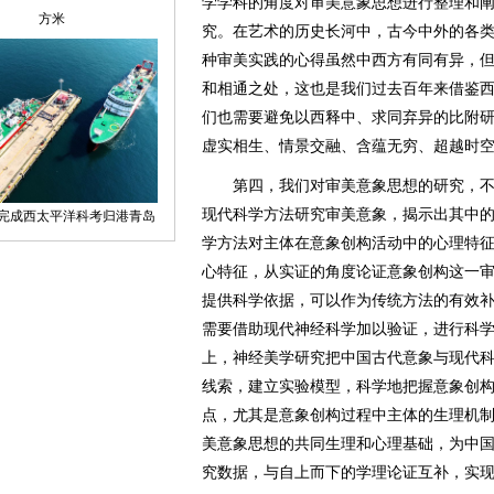
学学科的角度对审美意象思想进行整理和
究。在艺术的历史长河中，古今中外的各
种审美实践的心得虽然中西方有同有异，
和相通之处，这也是我们过去百年来借鉴
们也需要避免以西释中、求同弃异的比附
虚实相生、情景交融、含蕴无穷、超越时
第四，我们对审美意象思想的研究，不
现代科学方法研究审美意象，揭示出其中
学方法对主体在意象创构活动中的心理特
心特征，从实证的角度论证意象创构这一
提供科学依据，可以作为传统方法的有效
需要借助现代神经科学加以验证，进行科
上，神经美学研究把中国古代意象与现代
线索，建立实验模型，科学地把握意象创
点，尤其是意象创构过程中主体的生理机
美意象思想的共同生理和心理基础，为中
究数据，与自上而下的学理论证互补，实