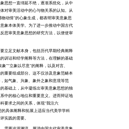
意象思想一直绵延不绝，逐渐系统化，从中
主体对审美活动中的心与物关系的认知。从
感物动情”的心象生成，都表明审美意象思
种意象本体美学。为了进一步推动中国古代
刻反思审美意象思想的研究方法，以便使审
要立足文献本身，包括历代早期经典阐释
代的训诂和经学阐释等方法，在理解的基础
象”“立象以尽意”的阐释，以及对言、
想的重要组成部分。这不仅涉及意象范畴本
畴，如气象、兴象、象外之象和意境等范
理的基础上，从中凝练出审美意象思想的独
体系中的核心地位和重要意义。进而辩证地
科要求之间的关系，体现“我注六
思想的具体阐释和拓展上适应当代美学学科
批评实践的需要。
，需要追源溯流，厘清中国古代审美意象