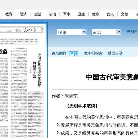
教育
经济
生活
法治
军事
卫生
健康
女人
文娱
光明
报 纸
杂 志
往期回顾
数字报检索
返回目录
中国古代审美意
作者：朱志荣
【光明学术笔谈】
在中国古代的美学思想中，审美意象思
的发展历程是审美意象思想与时俱进、不
的成果，又是纷繁复杂的审美形态的具体