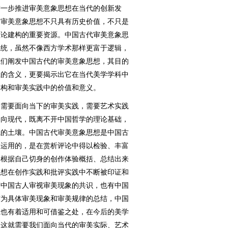
一步推进审美意象思想在当代的创新发
的审美意象思想不只具有历史价值，不只是
理论建构的重要资源。中国古代审美意象思
系统，虽然不像西方学术那样更富于逻辑，
我们阐发中国古代的审美意象思想，其目的
上的含义，更要揭示出它在当代美学学科中
建构和审美实践中的价值和意义。
需要面向当下的审美实践，需要艺术实践
走向现代，既离不开中国哲学的理论基础，
践的土壤。中国古代审美意象思想是中国古
泛运用的，是在赏析评论中得以检验、丰富
们根据自己切身的创作体验概括、总结出来
思想在创作实践和批评实践中不断被印证和
有中国古人审视审美现象的共识，也有中国
作为具体审美现象和审美规律的总结，中国
践也有着适用和可借鉴之处，在今后的美学
。这就需要我们面向当代的审美实际、艺术