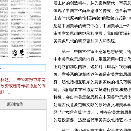
着主体的创造精神。从先秦到清代，审美
体现了中国古代尚象思维的传统，包含着
上古时代原初的“制器尚象”的取象方式到“
想是中国美学的研究中心，中国美学是一
审美意象思想的继承和发展，我们需要深
美意象思想的研究更加深入和系统。
第一，中国古代审美意象思想研究，需
中审美意象思想的内容，重视运用中国古
上对它们加以阐释。诸如对《周易》“观物取
象、意关系的递相阐述等都是审美意象思
含标题），未经本报或本网
身，还包括相互联系的意象家族的相关范
它改变或违背作者原意的方
畴。我们需要在对原始文献进行搜集和整
报》”。
特性，突出审美意象思想在中国美学思想
处理古代意象范畴文献的原始含义与美学学
经”与“六经注我”的统一，并在审美意象
的建设需要，适应当代审美实践包括艺术
第二，我们研究中国古代审美意象思想