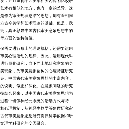
阐发，并且重视中西美学相关内容的比较研
类艺术有相似的地方，也有一定的差异。这
但是作为审美规律总结的思想，却有着相同
西方古今美学和艺术理论的基础。但是，我
研究，真正彰显中国古代审美意象思想中的
空等方面的独特价值。
仅需要进行形上的理论概括，还需要运用
的审美心理活动的规律。因此，运用现代科
征进行量化研究，自下而上地研究意象的身
审美现象，为审美意象创构的心理特征研究
补充。中国古代审美意象思想的丰富内容，
学的说明、修正和深化。在意象问题的研究
科技结合起来，以中国古代审美意象思想为
构过程中镜像神经元系统的活动方式与特
制和心理机制，从神经生物学等角度研究审
国古代审美意象思想研究提供科学依据和研
现文理学科研究的交叉融合。