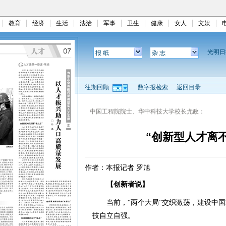
教育
经济
生活
法治
军事
卫生
健康
女人
文娱
光明
报 纸
杂 志
往期回顾
数字报检索
返回目录
中国工程院院士、华中科技大学校长尤政：
“创新型人才离
作者：本报记者 罗旭
【创新者说】
当前，“两个大局”交织激荡，建设中国
技自立自强。