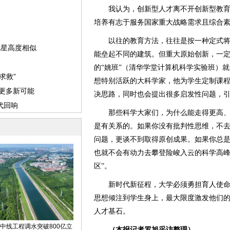
我认为，创新型人才离不开创新型教育
培养有志于服务国家重大战略需求且综合
以往的教育方法，往往是按一种定式将每
能垒起不同的建筑。但重大原始创新，一定
的“姚班”（清华学堂计算机科学实验班）
想特别活跃的大科学家，他为学生定制课
决思路，同时也会提出很多启发性问题，
那些科学大家们，为什么能走得更高、
是有关系的。如果你没有批判性思维，不
问题，更谈不到取得原创成果。如果你总
也就不会有动力去攀登险峻入云的科学高峰
区”。
新时代新征程，大学必须勇担育人使命
思想倾注到学生身上，最大限度激发他们
人才基石。
（本报记者罗旭采访整理）