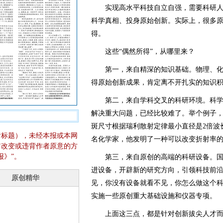
实现高水平科技自立自强，需要科研人
科学真相、投身原始创新。实际上，很多
得。
这些“偶然所得”，从哪里来？
第一，来自精深的知识基础。物理、化
得原始创新成果，肯定离不开扎实的知识
第二，来自学科交叉的科研环境。科学
解决重大问题，已经比较难了。举个例子
斑尺寸根据瑞利散射定律最小直径是2倍波
含标题），未经本报或本网
名化学家，他发明了一种可以改变折射率
它改变或违背作者原意的方
报》”。
第三，来自原创的高端的科研设备。国
进设备，开辟新的研究方向，引领科技前
见，你没有设备就看不见，你怎么做这个
实施一些原创重大基础设施和仪器专项。
上面这三点，都是针对创新拔尖人才而