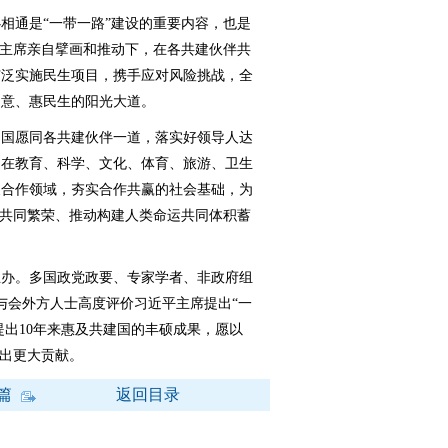
通是“一带一路”建设的重要内容，也是
平主席亲自擘画和推动下，在各共建伙伴共
广泛实施民生项目，携手应对风险挑战，全
民意、惠民生的阳光大道。
国愿同各共建伙伴一道，落实好领导人达
，在教育、科学、文化、体育、旅游、卫生
展合作领域，夯实合作共赢的社会基础，为
现共同繁荣、推动构建人类命运共同体积蓄
办。多国政党政要、专家学者、非政府组
与会外方人士高度评价习近平主席提出“一
提出10年来惠及共建国的丰硕成果，愿以
作出更大贡献。
篇
返回目录