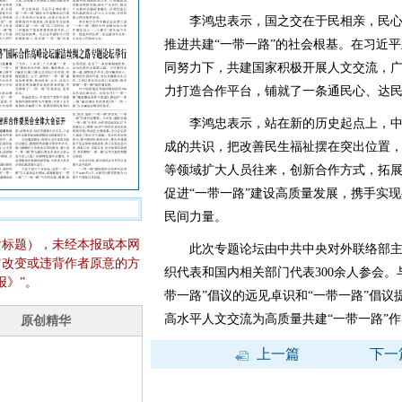
李鸿忠表示，国之交在于民相亲，民心相
推进共建“一带一路”的社会根基。在习近
同努力下，共建国家积极开展人文交流，
力打造合作平台，铺就了一条通民心、达
李鸿忠表示，站在新的历史起点上，中
成的共识，把改善民生福祉摆在突出位置
等领域扩大人员往来，创新合作方式，拓
促进“一带一路”建设高质量发展，携手实
民间力量。
含标题），未经本报或本网
此次专题论坛由中共中央对外联络部主
它改变或违背作者原意的方
织代表和国内相关部门代表300余人参会。
报》”。
带一路”倡议的远见卓识和“一带一路”倡议
高水平人文交流为高质量共建“一带一路”
上一篇
下一