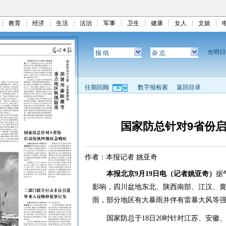
教育
经济
生活
法治
军事
卫生
健康
女人
文娱
光明
报 纸
杂 志
往期回顾
数字报检索
返回目录
国家防总针对9省份
作者：本报记者 姚亚奇
本报北京9月19日电（记者姚亚奇）
据
影响，四川盆地东北、陕西南部、江汉、
雨，部分地区有大暴雨并伴有雷暴大风等
国家防总于18日20时针对江苏、安徽