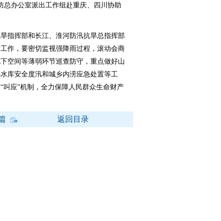
防总办公室派出工作组赴重庆、四川协助
旱指挥部和长江、淮河防汛抗旱总指挥部
对工作，要密切监视强降雨过程，滚动会商
地下空间等薄弱环节巡查防守，重点做好山
小水库安全度汛和城乡内涝应急处置等工
“叫应”机制，全力保障人民群众生命财产
篇
返回目录