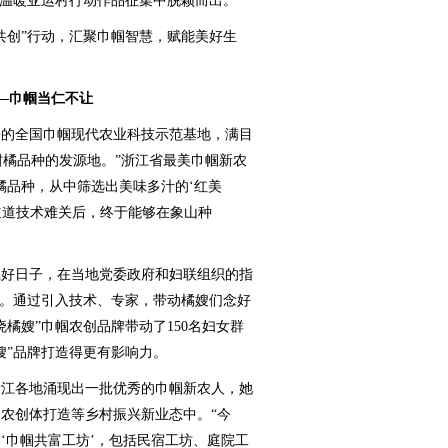
”温暖亚运村行动作品征集中脱颖而出。
创”行动，汇聚巾帼智慧，赋能美好生
—巾帼当仁不让
的全国巾帼现代农业科技示范基地，满目
柑橘品种的发源地。”浙江省最美巾帼新农
柑橘品种，从中筛选出美味多汁的‘红美
道道技术难关后，终于能够在象山种
好日子，在当地党委政府和妇联组织的指
了。通过引入技术、专家，带动橘嫂们念好
橘嫂”巾帼农创品牌带动了150名妇女群
嫂”品牌打造得更有影响力。
江各地涌现出一批优秀的巾帼新农人，她
农创体打造等乡村振兴新业态中。“今
‘巾帼共富工坊’，包括民宿工坊、庭院工