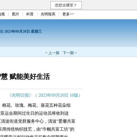
您想去哪里？
电视
图片
科普
光明报系
更多>>
日报
2023年09月20日 星期三
< 上一期
下一期 >
慧 赋能美好生活
《光明日报》（ 2023年09月20日 10版）
棉花、玫瑰、梅花、葵花五种花朵组
在亚运会期间过生日的运动员将收到这
区清波街道党群服务中心，清波“爱馨共富
采用传统钩织技艺，由“巾帼共富工坊”的