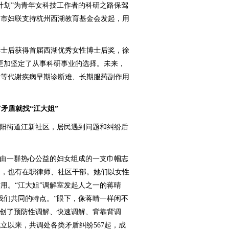
划”为青年女科技工作者的科研之路保驾
州市妇联支持杭州西湖教育基金会发起，用
。
士后获得首届西湖优秀女性博士后奖，徐
更加坚定了从事科研事业的选择。未来，
病等代谢疾病早期诊断难、长期服药副作用
矛盾就找“江大姐”
阳街道江新社区，居民遇到问题和纠纷后
由一群热心公益的妇女组成的一支巾帼志
官，也有在职律师、社区干部。她们以女性
用。“江大姐”调解室发起人之一的蒋晴
我们共同的特点。”眼下，像蒋晴一样闲不
首创了预防性调解、快速调解、背靠背调
立以来，共调处各类矛盾纠纷567起，成