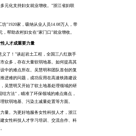
多元化支持妇女就业增收。”浙江省妇联
1920家，吸纳从业人员14.08万人，带
2万元，帮助农村妇女在“家门口”就业增收。
女性人才成重要力量
义了！”谈起岩土工程，全国三八红旗手
城市众多，存在大量软弱地基。如何提高其
建设中的难点所在。吴慧明和团队首创的复
目推进难的问题，成功应用在高速铁路建设
今，吴慧明又开始了软土地基处理领域的研
固结方法”，瞄准了环保领域的难点痛点，
处理软弱地基、污染土减量处置等方面。
力量。为更好地服务女性科技人才，浙江
搭建女性科技人才学习培训、交流合作、科
者。