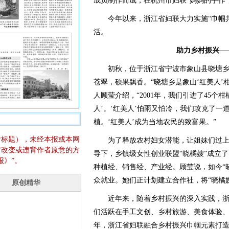
成员制作而成，在杭州市妇联“妈妈的手作
今年以来，浙江省妇联大力实施“巾帼共
活。
助力乡村振兴—
初秋，位于浙江省宁波市象山县晓塘乡
苍翠，硕果飘香。“晓塘乡是象山‘红美人’
人顾莹介绍，“2001年，我们引进了45个
人’。‘红美人’怕雨又怕冷，我们攻克了一
植。‘红美人’成为当地农民的致富果。”
含标题），未经本报或本网
为了释放农村妇女潜能，让姐妹们过上
它改变或违背作者原意的方
导下，乡镇级女性创业联盟“晓橘嫂”成立
报》”。
种植经、销售经、产业经。顾莹说，如今“晓
众就业。她们正计划建立合作社，将“晓橘
近年来，随着乡村振兴的深入实践，浙
们活跃在手工文创、乡村旅游、美食体验、
年，浙江省妇联融合乡村振兴巾帼元素打造