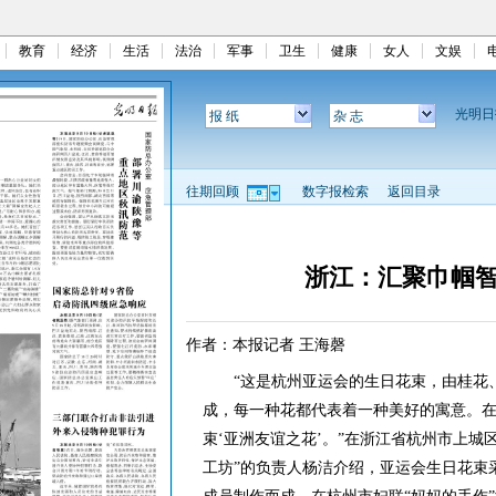
教育
经济
生活
法治
军事
卫生
健康
女人
文娱
光明
报 纸
杂 志
往期回顾
数字报检索
返回目录
浙江：汇聚巾帼智
作者：本报记者 王海磬
“这是杭州亚运会的生日花束，由桂花、
成，每一种花都代表着一种美好的寓意。
束‘亚洲友谊之花’。”在浙江省杭州市上城
工坊”的负责人杨洁介绍，亚运会生日花束