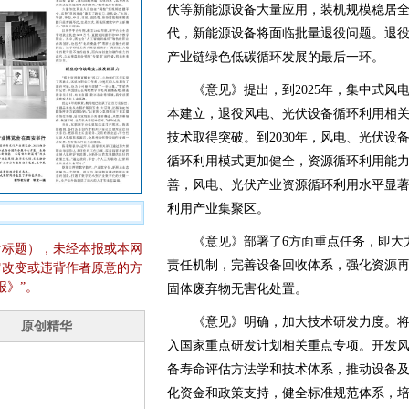
伏等新能源设备大量应用，装机规模稳居
代，新能源设备将面临批量退役问题。退
产业链绿色低碳循环发展的最后一环。
《意见》提出，到2025年，集中式风
本建立，退役风电、光伏设备循环利用相
技术取得突破。到2030年，风电、光伏
循环利用模式更加健全，资源循环利用能
善，风电、光伏产业资源循环利用水平显
利用产业集聚区。
《意见》部署了6方面重点任务，即大力
含标题），未经本报或本网
责任机制，完善设备回收体系，强化资源
它改变或违背作者原意的方
报》”。
固体废弃物无害化处置。
《意见》明确，加大技术研发力度。将
入国家重点研发计划相关重点专项。开发
备寿命评估方法学和技术体系，推动设备
化资金和政策支持，健全标准规范体系，