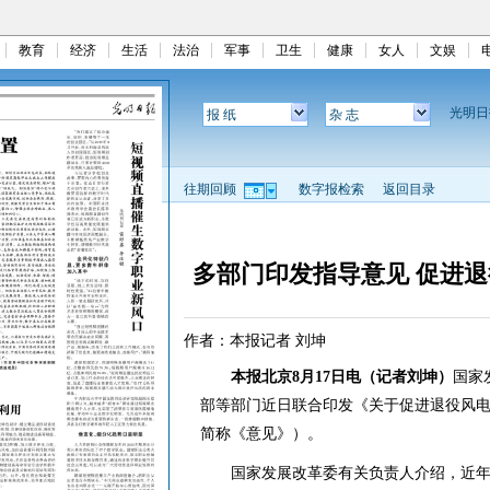
教育
经济
生活
法治
军事
卫生
健康
女人
文娱
光明
报 纸
杂 志
往期回顾
数字报检索
返回目录
多部门印发指导意见 促进
作者：本报记者 刘坤
本报北京8月17日电（记者刘坤）
国家
部等部门近日联合印发《关于促进退役风
简称《意见》）。
国家发展改革委有关负责人介绍，近年