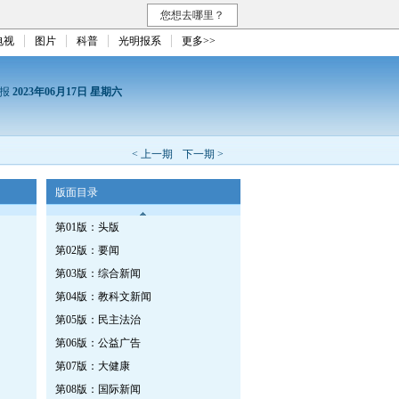
您想去哪里？
电视
图片
科普
光明报系
更多>>
日报
2023年06月17日 星期六
< 上一期
下一期 >
版面目录
第01版：头版
第02版：要闻
第03版：综合新闻
第04版：教科文新闻
第05版：民主法治
第06版：公益广告
第07版：大健康
第08版：国际新闻