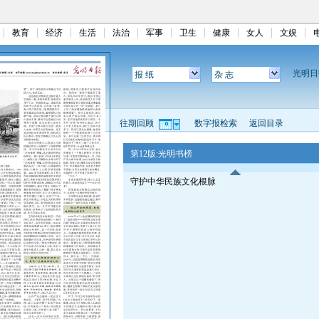
教育
经济
生活
法治
军事
卫生
健康
女人
文娱
光明
报 纸
杂 志
往期回顾
数字报检索
返回目录
第12版:光明书榜
守护中华民族文化根脉