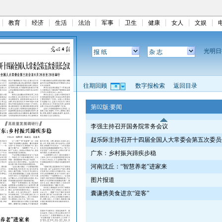
教育
经济
生活
法治
军事
卫生
健康
女人
文娱
光明
报 纸
杂 志
往期回顾
数字报检索
返回目录
第02版:要闻
李强主持召开国务院常务会议
赵乐际主持召开十四届全国人大常委会第五次委员
广东：乡村振兴蹄疾步稳
河南沈丘：“智慧养老”进家来
图片报道
囊谦携美食进京“迎客”