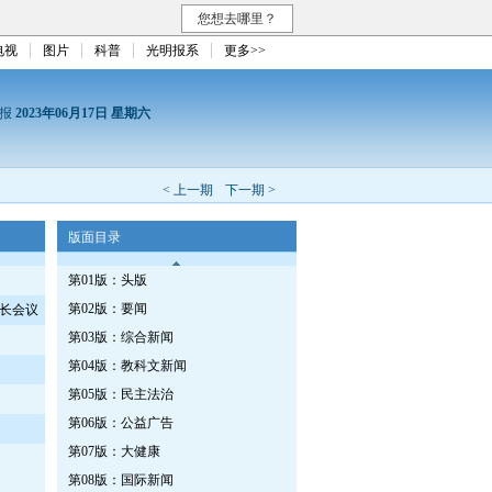
您想去哪里？
电视
图片
科普
光明报系
更多>>
日报
2023年06月17日 星期六
< 上一期
下一期 >
版面目录
第01版：头版
第02版：要闻
长会议
第03版：综合新闻
第04版：教科文新闻
第05版：民主法治
第06版：公益广告
第07版：大健康
第08版：国际新闻