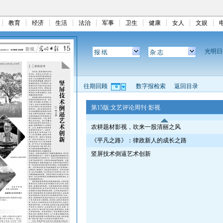
教育
经济
生活
法治
军事
卫生
健康
女人
文娱
光明
报 纸
杂 志
往期回顾
数字报检索
返回目录
第15版:文艺评论周刊·影视
农耕题材影视，吹来一股清丽之风
《平凡之路》：律政新人的成长之路
竖屏技术倒逼艺术创新