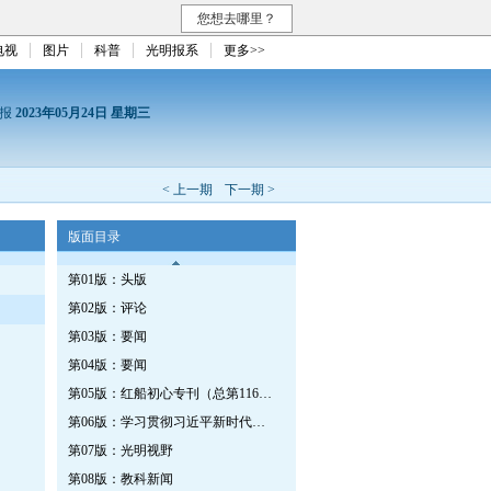
您想去哪里？
电视
图片
科普
光明报系
更多>>
日报
2023年05月24日 星期三
< 上一期
下一期 >
版面目录
第01版：头版
第02版：评论
第03版：要闻
第04版：要闻
第05版：红船初心专刊（总第1162期）
第06版：学习贯彻习近平新时代中国特色社会主义思想专刊
第07版：光明视野
第08版：教科新闻