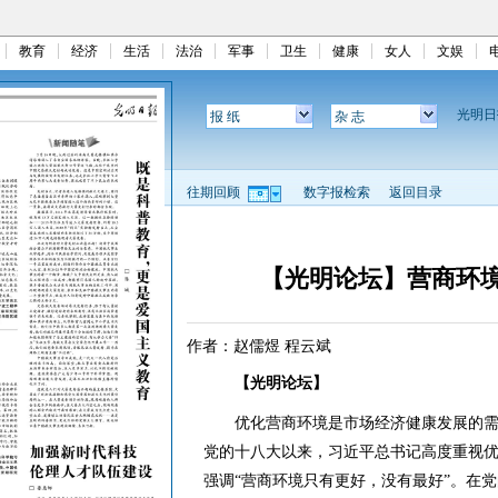
教育
经济
生活
法治
军事
卫生
健康
女人
文娱
光明
报 纸
杂 志
往期回顾
数字报检索
返回目录
【光明论坛】营商环
作者：赵儒煜 程云斌
【光明论坛】
优化营商环境是市场经济健康发展的需
党的十八大以来，习近平总书记高度重视
强调“营商环境只有更好，没有最好”。在