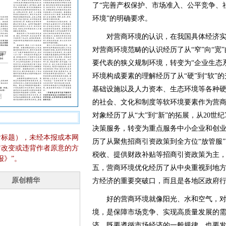
了“完善产权保护、市场准入、公平竞争、
环境”的明确要求。
对营商环境的认识，在我国具体经济实
对营商环境范畴的认识经历了从“窄”向“宽
要代表的狭义规制环境，转变为“企业生态
环境构成要素的理解经历了从“硬”到“软”
基础设施以及人力资本、生态环境等各种
的社会、文化和制度等软环境要素作为营
对象经历了从“大”到“新”的拓展，从20世
决策服务，转变为重点服务中小企业和创
含标题），未经本报或本网
历了从聚焦招商引资政策到全方位“放管服
它改变或违背作者原意的方
税收、提供财政补贴等招商引资政策为主，
报》”。
五，营商环境优化经历了从中央重视到地
方经济的重要突破口，而且是各地区政府
好的营商环境就像阳光、水和空气，对
境，是保障市场竞争、实现高质量发展的
济，既要遵循市场经济的一般规律，也要