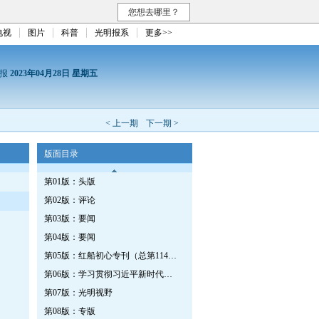
您想去哪里？
电视
图片
科普
光明报系
更多>>
日报
2023年04月28日 星期五
< 上一期
下一期 >
版面目录
第01版：头版
第02版：评论
第03版：要闻
第04版：要闻
第05版：红船初心专刊（总第1147期）
第06版：学习贯彻习近平新时代中国特色社会主义思想专刊
第07版：光明视野
第08版：专版