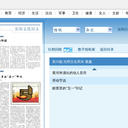
教育
经济
生活
法治
军事
卫生
健康
女人
文娱
光明
报 纸
杂 志
往期回顾
数字报检索
返回目录
第16版:光明文化周末·雅趣
黄河奔涌出的动人音符
劳动节说
邮票里的“五一”印记