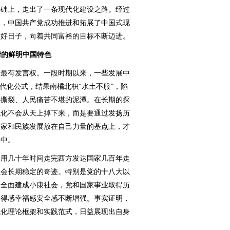
基础上，走出了一条现代化建设之路。经过
破，中国共产党成功推进和拓展了中国式现
的好日子，向着共同富裕的目标不断迈进。
情的鲜明中国特色
最有发言权。一段时期以来，一些发展中
代化公式，结果南橘北枳“水土不服”，陷
期撕裂、人民痛苦不堪的泥潭。在长期的探
代化不会从天上掉下来，而是要通过发扬历
国家和民族发展放在自己力量的基点上，才
手中。
用几十年时间走完西方发达国家几百年走
社会长期稳定的奇迹。特别是党的十八大以
、全面建成小康社会，党和国家事业取得历
获得感幸福感安全感不断增强。事实证明，
代化理论框架和实践范式，日益展现出自身