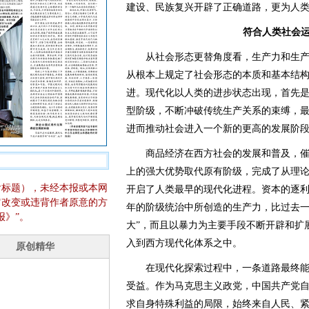
建设、民族复兴开辟了正确道路，更为人
符合人类社会
从社会形态更替角度看，生产力和生产
从根本上规定了社会形态的本质和基本结
进。现代化以人类的进步状态出现，首先
型阶级，不断冲破传统生产关系的束缚，
进而推动社会进入一个新的更高的发展阶
商品经济在西方社会的发展和普及，催
上的强大优势取代原有阶级，完成了从理
含标题），未经本报或本网
开启了人类最早的现代化进程。资本的逐利
它改变或违背作者原意的方
年的阶级统治中所创造的生产力，比过去
报》”。
大”，而且以暴力为主要手段不断开辟和扩
入到西方现代化体系之中。
在现代化探索过程中，一条道路最终能
受益。作为马克思主义政党，中国共产党
求自身特殊利益的局限，始终来自人民、