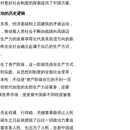
类对更好社会制度的探索提供了中国方案。
运动的历史逻辑
关系、经济基础和上层建筑的矛盾运动，
构，推动着人类社会不断由低级向高级迈
是生产力的发展孕育出代表其前进方向的新
最终在全社会确立起属于自己的生产方式，
段。
生了资产阶级，这一阶级凭借在生产方式
论到实践、从思想到制度的全面社会变革，
本性，不仅使“资产阶级在它的不到一百
一切世代创造的全部生产力还要多，还要
展世界市场，使发展中国家不同程度被卷
否走得通、行得稳，关键要看能否让人民
自诞生之日起就摆脱了以往一切政治力量追
紧紧依靠人民、矢志为了人民，在新中国成