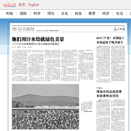
首页
English
时政
国际
时评
理论
文化
科技
教育
经济
生活