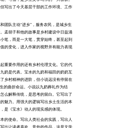
，但写出了今天基层干部的工作环境、工作
团队主动“进乡”，服务农民，是城乡生
量。孟胡子和他的故事是乡村建设中日益涌
一小笔，而是一大笔，贯穿始终，甚至起到
价值的变化，进入作家的视野并有能力表现
起重要作用的还有乡村伦理文化。它的代
婆九奶是代表。宝水的九奶和福田的奶奶互
成了乡村精神的进阶，但小说远没有停留在
一生的曲折命运。小说以九奶葬礼作为结
，怎么解释传统，是思考的留白。它写出了
思的魅力。用强大的逻辑写出乡土生活的本
相，是《宝水》动人的现实感的体现。
本的使命。写出人类社会的实践，写出人
。写出让读者喜欢、意外的作品，这是文学