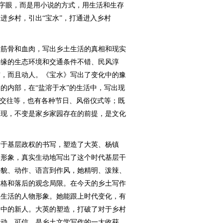
似字眼，而是用小说的方式，用生活和生存
进乡村，引出“宝水”，打通进入乡村
筋骨和血肉，写出乡土生活的真相和现实
边缘的生态环境和交通条件不错、民风淳
信，而且动人。《宝水》写出了变化中的豫
的内部，在“盐溶于水”的生活中，写出现
际交往等，也有各种节日、风俗仪式等；既
表现，不变是家乡家园存在的前提，是文化
于基层政权的书写，塑造了大英、杨镇
部形象，真实生动地写出了这个时代基层干
外貌、动作、语言到作风，她精明、泼辣、
性格和落后的观念局限。在今天的乡土写作
实生活的人物形象。她能跟上时代变化，有
品中的新人。大英的塑造，打破了对于乡村
生动、可信，是乡土文学写作的一大收获。