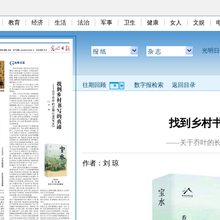
教育
经济
生活
法治
军事
卫生
健康
女人
文娱
光明
报 纸
杂 志
往期回顾
数字报检索
返回目录
找到乡村
——关于乔叶的
作者：刘 琼