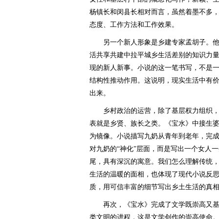
杨镇长和闵县长相对而言，虽然着墨不多
态度、工作方法和工作效果。
另一个新人形象是乡建专家孟胡子。他和
活共享共建中拉平城乡生活差别的知识力
现的新人新事。小说的这一笔书写，不是
结构性推动作用。这说明，现实生活中有
出来。
乡村政治的运营，除了基层权力组织，
表就是乡贤、族长之类。《宝水》中接生
为镜像。小说描写九奶从青年到老年，完
对九奶的“神化”层面，而是写出一个女人
尾，具有深沉的寓意。我们怎么理解传统
生活的温暖的面相，也体现了现代小说反
质，用可信丰富的细节写出乡土生活的真
再次，《宝水》完成了文学既崇高又基
类文明的进程，这是文学创作的崇高使命