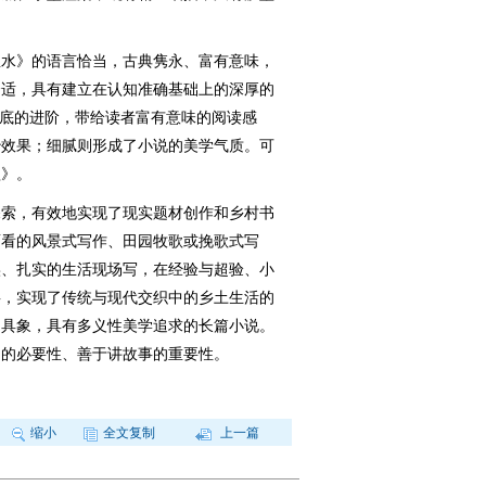
水》的语言恰当，古典隽永、富有意味，
合适，具有建立在认知准确基础上的深厚的
功底的进阶，带给读者富有意味的阅读感
妙效果；细腻则形成了小说的美学气质。可
歌》。
索，有效地实现了现实题材创作和乡村书
面看的风景式写作、田园牧歌或挽歌式写
实、扎实的生活现场写，在经验与超验、小
事，实现了传统与现代交织中的乡土生活的
、具象，具有多义性美学追求的长篇小说。
场的必要性、善于讲故事的重要性。
缩小
全文复制
上一篇