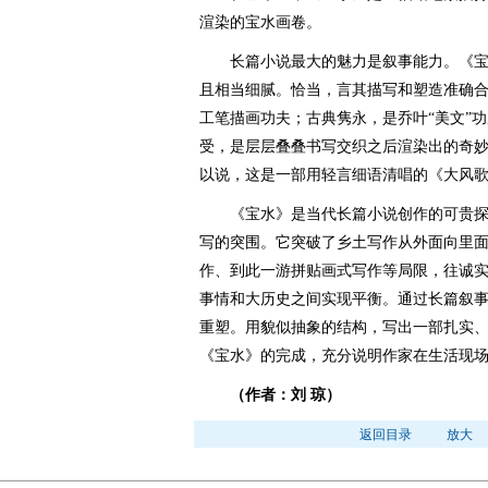
渲染的宝水画卷。
长篇小说最大的魅力是叙事能力。《宝
且相当细腻。恰当，言其描写和塑造准确
工笔描画功夫；古典隽永，是乔叶“美文”
受，是层层叠叠书写交织之后渲染出的奇
以说，这是一部用轻言细语清唱的《大风
《宝水》是当代长篇小说创作的可贵探
写的突围。它突破了乡土写作从外面向里
作、到此一游拼贴画式写作等局限，往诚
事情和大历史之间实现平衡。通过长篇叙
重塑。用貌似抽象的结构，写出一部扎实
《宝水》的完成，充分说明作家在生活现
（作者：刘 琼）
返回目录
放大