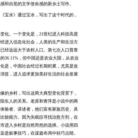
代感和自觉的文学使命感的新乡土写作。
《宝水》通过宝水，写出了这个时代的，
。
化。一个变化是，21世纪进入科技高度
已经进入信息化社会，人类的生产和生活方
口已经远远大于农村人口。第七次人口普查
36.11%，但中国还是农业大国，从农业
变化是，中国社会经过长期积累，尤其是改
贫消贫，进入追求更加美好生活的社会发展
缘的乡村，写出这两大典型变化背景下，
和陌生人的关系。老原和青萍是小说中的两
、体验者、讲述者，他们富有家族历史、具
的比较能力。因为失眠症寻找治愈方剂，在
城市进入乡村是自然而然的选择。小说用四
点染是叙事技巧，在谋篇布局中轻巧点睛。