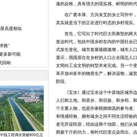
速的反映，具有强大的现实感、鲜明的时
在广袤丰厚、方兴未艾的乡土写作中，
其实就是当下的正在进行时态的乡村现实
首先，它写出了时代巨大而典型的两大变
发达时代，包括中国乡村在内的中国社会
式发生变化。城市发展规模激增，城市人
显示，我国居住在乡村的人口占全国总人口的
文明向工业文明的转型并未完成。另一个
革开放40多年的物质生产，解决温饱，减
阶段。
《宝水》通过宝水这个中原地区城市边
人们和土地、和原乡、和宗族、和乡邻、
个主要人物，也是作家精挑细选的参与者
有情感经验、拥有城乡之间不同生活经验
老宅开设民宿，经由这两个动因，他们从
两拨千斤的功力，将时代巨变点染而出。