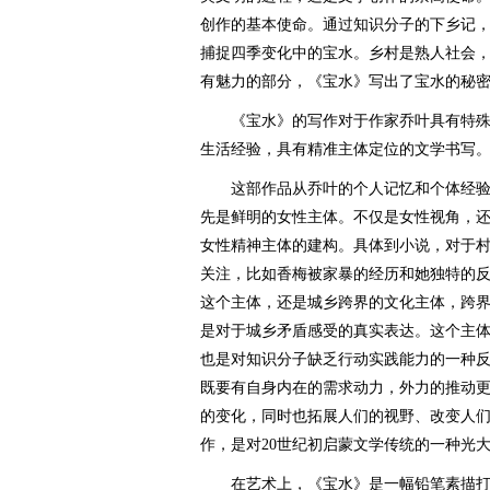
创作的基本使命。通过知识分子的下乡记
捕捉四季变化中的宝水。乡村是熟人社会
有魅力的部分，《宝水》写出了宝水的秘
《宝水》的写作对于作家乔叶具有特殊
生活经验，具有精准主体定位的文学书写
这部作品从乔叶的个人记忆和个体经验
先是鲜明的女性主体。不仅是女性视角，
女性精神主体的建构。具体到小说，对于
关注，比如香梅被家暴的经历和她独特的反
这个主体，还是城乡跨界的文化主体，跨
是对于城乡矛盾感受的真实表达。这个主
也是对知识分子缺乏行动实践能力的一种
既要有自身内在的需求动力，外力的推动
的变化，同时也拓展人们的视野、改变人
作，是对20世纪初启蒙文学传统的一种光
在艺术上，《宝水》是一幅铅笔素描打