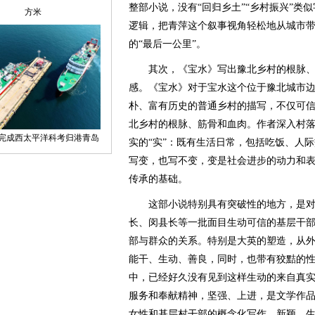
整部小说，没有“回归乡土”“乡村振兴”类
逻辑，把青萍这个叙事视角轻松地从城市带
的“最后一公里”。
其次，《宝水》写出豫北乡村的根脉、
感。《宝水》对于宝水这个位于豫北城市
朴、富有历史的普通乡村的描写，不仅可
北乡村的根脉、筋骨和血肉。作者深入村落
实的“实”：既有生活日常，包括吃饭、人
写变，也写不变，变是社会进步的动力和
传承的基础。
这部小说特别具有突破性的地方，是对
长、闵县长等一批面目生动可信的基层干
部与群众的关系。特别是大英的塑造，从
能干、生动、善良，同时，也带有狡黠的
中，已经好久没有见到这样生动的来自真
服务和奉献精神，坚强、上进，是文学作
女性和基层村干部的概念化写作，新颖、