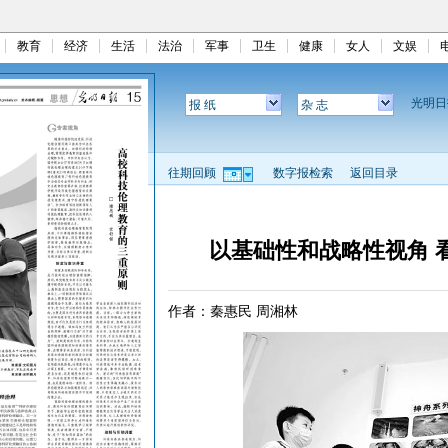
教育
经济
生活
法治
军事
卫生
健康
女人
文娱
光明
报 纸
杂 志
往期回顾
数字报检索
返回目录
以基础性和战略性视角 
作者：秦惠民 周湘林