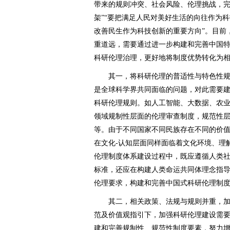
带来的规则冲突、社会风险、伦理挑战，
架”“要把满足人民对美好生活的向往作为
改善民生作为科技创新的重要方向”。目前
重道远，需要通过进一步构建和完善中国
科研伦理治理，更好地将制度优势转化为
其一，将科研伦理的普适性与特色性规
是全球科学界共同面临的问题，对此需要
科研伦理规则。如人工智能、大数据、农
领域规制性层面的伦理审查制度，规范性
等。由于不同国家不同民族存在不同的价
在文化-认知层面同样面临着文化环境、理
伦理制度体系建设过程中，既应遵循人类
标准，还应在构建人类命运共同体理念指
伦理要求，构建和完善中国式科研伦理制
其二，相关政策、法规与规则并重，加
范及价值观指引下，加强科研伦理建设需
建和完善规制性、规范性制度要素，努力增