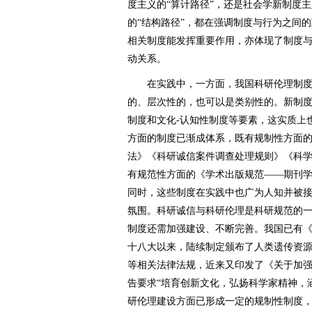
度主义的“算计路径”，还是社会学新制度主
的“结构路径”，都在强调制度与行为之间
相关制度能发挥重要作用，亦体现了制度
动关系。
在实践中，一方面，我国科研伦理制度
的、层次性的，也可以是类别性的。新制
制度和文化-认知性制度等要素，这实质上
方面的制度已渐成体系，既有规制性方面
法》《科研诚信案件调查处理规则》《科
有规范性方面的《学术出版规范——期刊学术不
同时，这些制度在实践中也广为人知并被
氛围。科研诚信与科研伦理是科研规范的
制度还需加强建设、不断完善。我国已有
十八大以来，陆续制定颁布了人类遗传资
等相关法律法规，近来又印发了《关于加
告要求“培育创新文化，弘扬科学家精神，
研伦理建设方面已形成一定的规制性制度