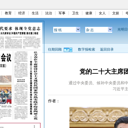
教育
经济
生活
法治
军事
卫生
健康
女人
文娱
光明
报 纸
杂 志
往期回顾
数字报检索
返回目录
党的二十大主席
通过中央委员、候补中央委员和
习近平
作者：