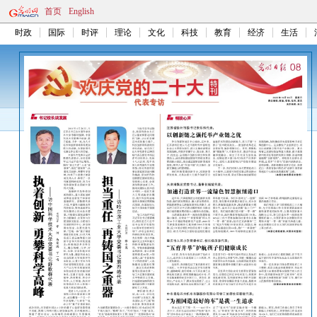
首页
English
时政
国际
时评
理论
文化
科技
教育
经济
生活