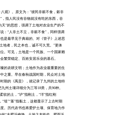
八观》。原文为：“彼民非穀不食，穀非
”，指人民没有谷物就没有吃的东西，谷
为天”的思想，强调了土地对农业生产的不
说：“人非土不立，非穀不食”，同样强调
这也是最早见于典籍的、对《管子》上述思
夫土地者，民之本也，诚不可久荒。”更体
地位。可见，土地是一个民族、一个国家赖
社会繁荣稳定、百姓安居乐业的基石。
璨的农耕文明；土地作为农业最重要的生
重中之重。早在春秋战国时期，民众对土地
国时期的《禹贡》，就记录了九州的土地特
九州土壤详细分为三等18类，共90种。
柔软的土，“垆”指刚土，“垟”指红刚
燥，“埴”“堇”指黏土，这都显示了上古时期
程度。历代农书也将爱护土壤、保育地力作
中的“夫肥沃硗埆，土地之本性也。肥而沃