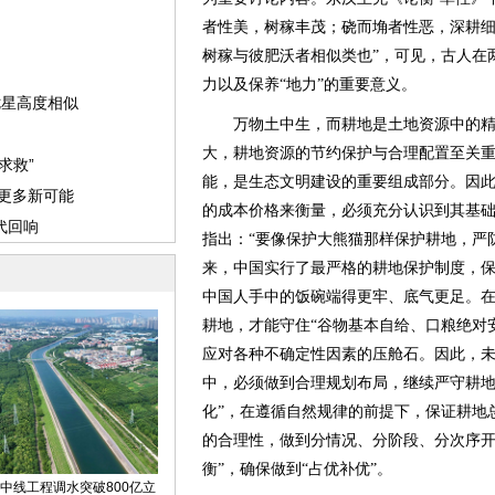
者性美，树稼丰茂；硗而埆者性恶，深耕
树稼与彼肥沃者相似类也”，可见，古人在
力以及保养“地力”的重要意义。
万物土中生，而耕地是土地资源中的精
大，耕地资源的节约保护与合理配置至关
能，是生态文明建设的重要组成部分。因
的成本价格来衡量，必须充分认识到其基
指出：“要像保护大熊猫那样保护耕地，严防
来，中国实行了最严格的耕地保护制度，保障
中国人手中的饭碗端得更牢、底气更足。
耕地，才能守住“谷物基本自给、口粮绝对
应对各种不确定性因素的压舱石。因此，
中，必须做到合理规划布局，继续严守耕地
化”，在遵循自然规律的前提下，保证耕地
的合理性，做到分情况、分阶段、分次序开
衡”，确保做到“占优补优”。