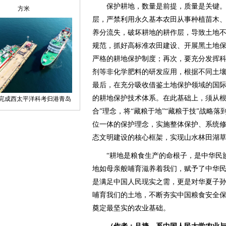
保护耕地，数量是前提，质量是关键。
层，严禁利用永久基本农田从事种植苗木
养分流失，破坏耕地的耕作层，导致土地
规范，抓好高标准农田建设、开展黑土地保
严格的耕地保护制度；再次，要充分发挥
剂等非化学肥料的研发应用，根据不同土
最后，在充分吸收借鉴土地保护领域的国
的耕地保护技术体系。在此基础上，须从根
合”理念，将“藏粮于地”“藏粮于技”战略
位一体的保护理念，实施整体保护、系统
态文明建设的核心框架，实现山水林田湖
“耕地是粮食生产的命根子，是中华民族
地如母亲般哺育滋养着我们，赋予了中华
是满足中国人民现实之需，更是对华夏子
哺育我们的土地，不断夯实中国粮食安全
奠定最坚实的农业基础。