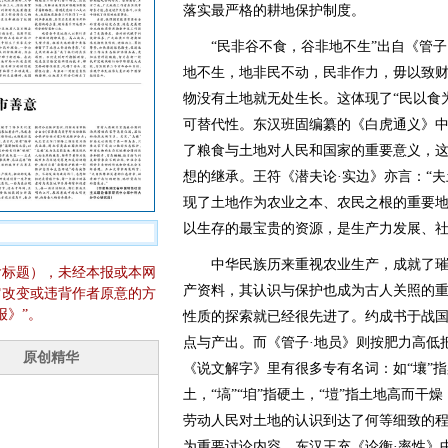
落实最严格的耕地保护制度。
“民非谷不食，谷非地不生”出自《管子·
地不生，地非民不动，民非作力，毋以致财
物没有土地就无处生长。这体现了“民以食
可替代性。东汉班固编纂的《白虎通义》中
了粮食与土地对人民和国家的重要意义，
想的继承。王符《潜夫论·实边》亦言：“
现了土地作为农业之本、农民之根的重要
以生存的最宝贵的资源，是生产力发展、
中华民族历来重视农业生产，成就了璀
含标题），未经本报或本网
产资料，其认识与保护也成为古人关照的
它改变或违背作者原意的方
报》”。
性质的探索就已经很先进了。约成书于战
点与产出。而《管子·地员》则按肥力高低把
《说文解字》里有很多专有名词：如“壤”指
土，“塙”“垍”指硬土，“塏”指土地高而干
劳动人民对土地的认识到达了何等细致的
为重要讨论内容。东汉王充《论衡·率性》