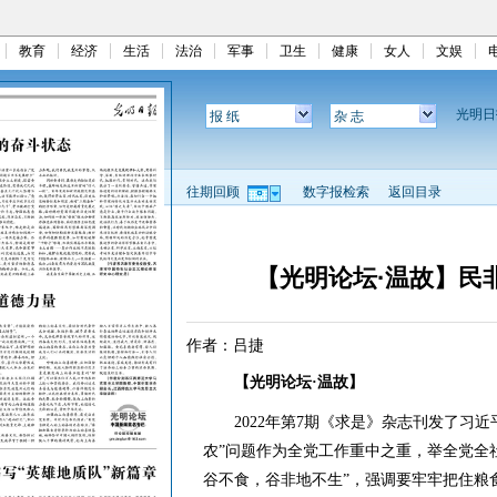
教育
经济
生活
法治
军事
卫生
健康
女人
文娱
光明
报 纸
杂 志
往期回顾
数字报检索
返回目录
【光明论坛·温故】民
作者：吕捷
【光明论坛·温故】
2022年第7期《求是》杂志刊发了习近
农”问题作为全党工作重中之重，举全党全
谷不食，谷非地不生”，强调要牢牢把住粮