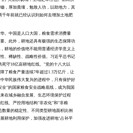
细锄，厚加粪壤，勉致人功，以助地力，其
两千年前就已经认识到如何去增加土地肥
华。中国是人口大国，粮食需求消费量
重要。此外，耕地还具有极强的生态保障功
此，耕地的价值绝不能用普通经济学意义上
础性、稀缺性、战略性价值。习近平总书记
死守18亿亩耕地红线。”党的十八大以
了粮食产量连续7年超过1.3万亿斤，让
在中华民族伟大复兴的进程中，只有保护好
安全”的国家粮食安全战略底线，成为我国
未来在城乡融合发展、生态环境保护过程
红线、严控用地结构“非农化”和“非粮
总数量的稳定性、不同类型耕地面积比例
展耕地利用保护，加强改进耕地“占补平