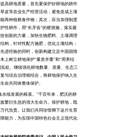
提高耕地质量，首先要保护好耕地的耕作
、草皮等农业生产经营活动，避免造成土壤
不能再种植粮食作物；其次，应当加强制度
护性耕作，用“长牙齿”的硬措施，落实最
科技创新的力量，加快生物肥料、土壤调理
壤结构，针对性配方施肥，优化土壤结构；
际先进经验的同时，创新构建立足中国国情
本上树立耕地保护“量质并重”和“用养结
落到实处。继续强化耕地数量、质量、生态三
修复与综合治理相结合，将耕地保护纳入生
草生命共同体整体保护。
永续发展的根基。”千百年来，肥沃的耕
民族繁衍生息的强大生命力。保护耕地，既
孙万代负责。让我们共同珍惜脚下这片生育
保障能力，为实现中国特色社会主义现代化