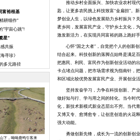
推动乡村全面振兴、加快农业农村现代
匙，让更多农民挑上科技致富“金扁担”。
梦创业人生，以绿色发展助力乡村振兴？
袤乡间，发展富民产业，守护乡土文化，
激发新活力，在实现共同富裕的路上跑好
心怀“国之大者”，自觉把个人的创新创
结合起来。科技创新的落脚点始终是满足
把惠民、利民、富民作为创新创业活动的
卡点堵点问题，把市场需求视为指南针，
和区域比较优势发展富民产业、开展创业
坚持发奋学习，力争在科技创新、产业
做好知与行、学与用之间的转化。当今时
化，新技术新模式新业态层出不穷。当代
又博又专、愈博愈专，让创意创造的火花
强大动能。
勇做创新先锋，成长为一流的创新创业人