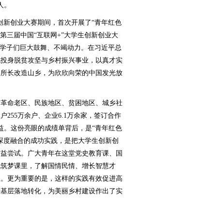
人。
创新创业大赛期间，首次开展了“青年红色
第三届中国“互联网+”大学生创新创业大
了学子们巨大鼓舞、不竭动力。在习近平总
地投身脱贫攻坚与乡村振兴事业，以真才实
学所长改造山乡，为欣欣向荣的中国发光放
进革命老区、民族地区、贫困地区、城乡社
255万余户、企业6.1万余家，签订合作
益。这份亮眼的成绩单背后，是“青年红色
深度融合的成功实践，是把大学生创新创
有益尝试。广大青年在这堂党史教育课、国
色筑梦课里，了解国情民情、增长智慧才
效。更为重要的是，这样的实践有效促进高
在基层落地转化，为美丽乡村建设作出了实