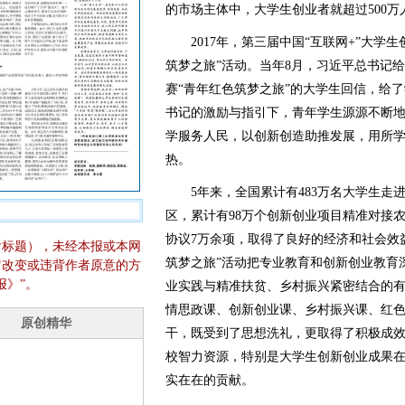
的市场主体中，大学生创业者就超过500万
2017年，第三届中国“互联网+”大学生
筑梦之旅”活动。当年8月，习近平总书记给
赛“青年红色筑梦之旅”的大学生回信，给
书记的激励与指引下，青年学生源源不断
学服务人民，以创新创造助推发展，用所
热。
5年来，全国累计有483万名大学生走
区，累计有98万个创新创业项目精准对接农户
协议7万余项，取得了良好的经济和社会效
含标题），未经本报或本网
筑梦之旅”活动把专业教育和创新创业教育
它改变或违背作者原意的方
报》”。
业实践与精准扶贫、乡村振兴紧密结合的
情思政课、创新创业课、乡村振兴课、红
干，既受到了思想洗礼，更取得了积极成
校智力资源，特别是大学生创新创业成果
实在在的贡献。