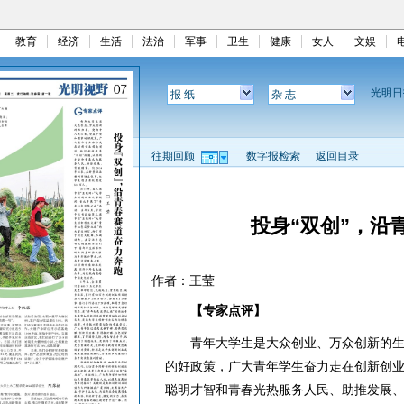
教育
经济
生活
法治
军事
卫生
健康
女人
文娱
光明
报 纸
杂 志
往期回顾
数字报检索
返回目录
投身“双创”，沿
作者：王莹
【专家点评】
青年大学生是大众创业、万众创新的生
的好政策，广大青年学生奋力走在创新创业
聪明才智和青春光热服务人民、助推发展、