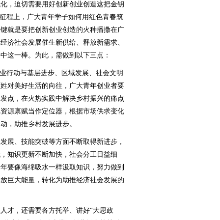
化，迫切需要用好创新创业创造这把金钥
新征程上，广大青年学子如何用红色青春筑
关键就是要把创新创业创造的火种播撒在广
为经济社会发展催生新供给、释放新需求、
手中这一棒。为此，需做到以下三点：
业行动与基层进步、区域发展、社会文明
百姓对美好生活的向往，广大青年创业者要
出发点，在火热实践中解决乡村振兴的痛点
把资源禀赋当作定位器，根据市场供求变化
活动，助推乡村发展进步。
发展、技能突破等方面不断取得新进步，
代，知识更新不断加快，社会分工日益细
青年要像海绵吸水一样汲取知识，努力做到
释放巨大能量，转化为助推经济社会发展的
才，还需要各方托举、讲好“大思政