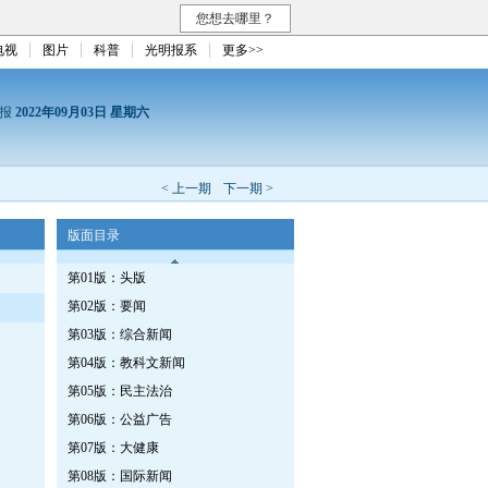
您想去哪里？
电视
图片
科普
光明报系
更多>>
日报
2022年09月03日 星期六
< 上一期
下一期 >
版面目录
第01版：头版
第02版：要闻
第03版：综合新闻
第04版：教科文新闻
第05版：民主法治
第06版：公益广告
第07版：大健康
第08版：国际新闻