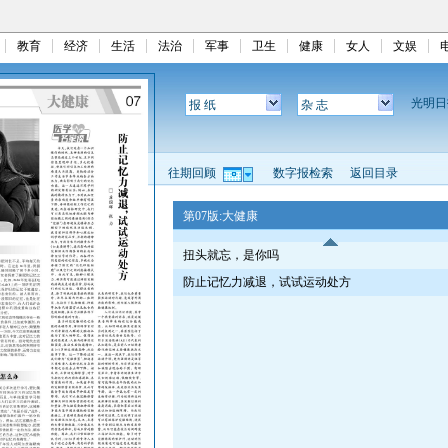
教育
经济
生活
法治
军事
卫生
健康
女人
文娱
光明
报 纸
杂 志
往期回顾
数字报检索
返回目录
第07版:大健康
扭头就忘，是你吗
防止记忆力减退，试试运动处方