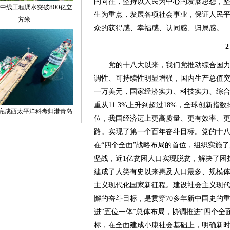
的向往，坚持以人民为中心的发展思想，
生为重点，发展各项社会事业，保证人民
众的获得感、幸福感、认同感、归属感。
2
党的十八大以来，我们党推动综合国力
调性、可持续性明显增强，国内生产总值
一万美元，国家经济实力、科技实力、综
重从11.3%上升到超过18%，全球创新指
位，我国经济迈上更高质量、更有效率、
路。实现了第一个百年奋斗目标。党的十
在“四个全面”战略布局的首位，组织实施
坚战，近1亿贫困人口实现脱贫，解决了困
建成了人类有史以来惠及人口最多、规模
主义现代化国家新征程。建设社会主义现
懈的奋斗目标，是贯穿70多年新中国史的
进“五位一体”总体布局，协调推进“四个全
标，在全面建成小康社会基础上，明确新