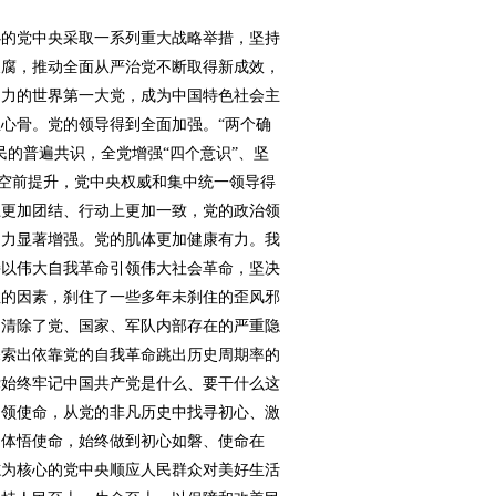
的党中央采取一系列重大战略举措，坚持
反腐，推动全面从严治党不断取得新成效，
响力的世界第一大党，成为中国特色社会主
心骨。党的领导得到全面加强。“两个确
民的普遍共识，全党增强“四个意识”、坚
觉空前提升，党中央权威和集中统一领导得
上更加团结、行动上更加一致，党的政治领
召力显著增强。党的肌体更加健康有力。我
持以伟大自我革命引领伟大社会革命，坚决
性的因素，刹住了一些多年未刹住的歪风邪
，清除了党、国家、军队内部存在的严重隐
探索出依靠党的自我革命跳出历史周期率的
党始终牢记中国共产党是什么、要干什么这
引领使命，从党的非凡历史中找寻初心、激
、体悟使命，始终做到初心如磐、使命在
志为核心的党中央顺应人民群众对美好生活