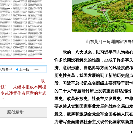
山东黄河三角洲国家级自
党的十八大以来，以习近平同志为核
许多长期没有解决的难题，办成了许多事
济、意识形态、自然界等方面的风险挑战
义思想专刊
上一版
下一
历史性变革，我国发展站到了新的历史起
版
段。习近平总书记在省部级主要领导干部“
标题），未经本报或本网授
的二十大”专题研讨班上发表重要讲话指出
改变或违背作者原意的方式
国史、改革开放史、社会主义发展史、中华
》”。
要论述从党和国家事业发展的战略全局出发
意义，鼓舞和激励全党全军全国各族人民
力谱写全面建设社会主义现代化国家崭新
1