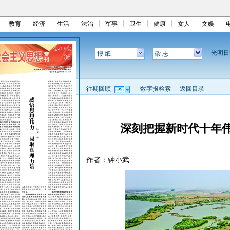
教育
经济
生活
法治
军事
卫生
健康
女人
文娱
光明
报 纸
杂 志
往期回顾
数字报检索
返回目录
深刻把握新时代十年
作者：钟小武