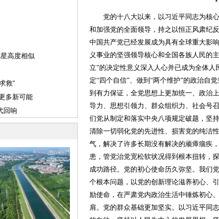
党的十八大以来，以习近平同志为核心
和加强党的全面领导，持之以恒正风肃纪
中国共产党已经发展成为具有全球重大影
义事业的坚强领导核心和全国各族人民的主
立”的决定性意义深入人心并已成为全体人
定“四个自信”、做到“两个维护”的政治自
到有力保证，全党思想上更加统一、政治
导力、思想引领力、群众组织力、社会号
们党从制定和落实中央八项规定破题，坚
清除一切弱化党的先进性、损害党的纯洁
气，解决了许多长期没有解决的顽瘴痼疾
患，管党治党宽松软状况得到根本扭转，
成功路径。党的初心使命历久弥坚。我们
个根本问题，以党的创新理论滋养初心、
励使命，在严肃党内政治生活中锤炼初心
肩。党的群众基础更加坚实。以习近平同