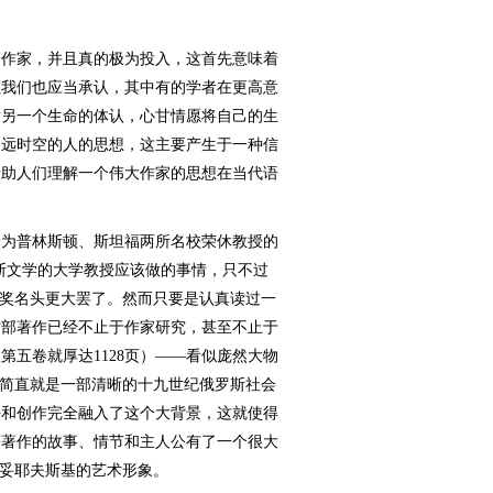
作家，并且真的极为投入，这首先意味着
但我们也应当承认，其中有的学者在更高意
对另一个生命的体认，心甘情愿将自己的生
遥远时空的人的思想，这主要产生于一种信
帮助人们理解一个伟大作家的思想在当代语
为普林斯顿、斯坦福两所名校荣休教授的
斯文学的大学教授应该做的事情，只不过
大奖名头更大罢了。然而只要是认真读过一
这部著作已经不止于作家研究，甚至不止于
第五卷就厚达1128页）——看似庞然大物
它简直就是一部清晰的十九世纪俄罗斯社会
平和创作完全融入了这个大背景，这就使得
等著作的故事、情节和主人公有了一个很大
思妥耶夫斯基的艺术形象。