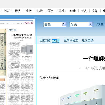
教育
经济
生活
法治
军事
卫生
健康
女人
文娱
光明
报 纸
杂 志
往期回顾
数字报检索
返回目录
一种理解
——评《陀思妥
作者：张晓东