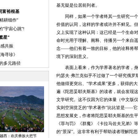
基无疑是位居前列者。
同样，如果一个学者终其一生研究一个
价值的认同，这样的学者或许并不鲜见。
义上实现了这种认同：这已经是一个生命
命时光用于理解、阐释、传播另一个来自
念——他们有着一致的目标，他的诠释将
境下的深刻意义。
表面上看来，作为学界著名的学者，身
约瑟夫·弗兰克似乎不过做了一个研究俄罗
他做得更突出、“学术成果”更多，获得的
遍《陀思妥耶夫斯基》的读者，就会发现
文学研究。这不仅因为它的体量（中文版仅
实则空洞贫乏的“学术著作”比比皆是——
思想发展史，作者将陀思妥耶夫斯基的生
《罪与罚》《群魔》《卡拉马佐夫兄弟》
的“景深”。这非常有利于帮助读者理解陀