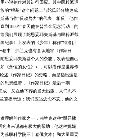
何用小说创作对其进行回应。其中民粹派运
族的“根基”这个问题上与陀氏部分地达成
斯基当作“反动势力”的代表，相反，他作
直到1880年春天他在普希金纪念活动上的
也给我们展现了陀思妥耶夫斯基与民粹派截
国纪事》上发表的《少年》称作“特洛伊
一卷中，弗兰克也有意识地将《作家日
是陀思妥耶夫斯基个人的杂志，发表他自己
例如《永恒的女性》），可以看作是世界作
中论述《作家日记》的史略，而是指出这是
要的思想纽带，《作家日记》最后一期
天完成，又在他下葬的当天出版，人们忍不
弗兰克提示道：我们应当念念不忘，他的文
理解的作家之一，弗兰克这种“掰开揉
研究者来说都有极大的帮助，他这种娓娓
本为苏联科学院三十卷俄文本）和大量重要