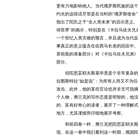
更有力地影响他人。当代俄罗斯民族的这个
约夫的这段话尽管是在当时的“俄罗斯使命
指出了陀氏之于“全人类未来”的启示意义
得世界”的揭示，特别是在《卡拉马佐夫兄
一个世纪人类灾难的预言，并且成为当代反
事真正的意义蕴含在佐西马长老的回应中。
算前面的准备部分）对《卡拉马佐夫兄弟》
部分。
但陀思妥耶夫斯基毕竟是个非常复杂的
拉图斯特拉“如是说”：为所有人而又不为
攻击。此外，他的某些言论也并非无可指
个人物，弗兰克的写作态度是明智的，他
的、富有好奇心的读者，展开了一种理解
地方，尤其谨慎而仔细地展开考察。
和前四卷一样，弗兰克把陀思妥耶夫斯
现。在这一卷中我们看到这一时期，俄国