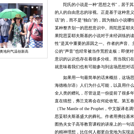
陀氏的小说是一种“思想之书”，居于其
的人的自由意志的珍视。正是基于这种意义
话”的，而不是“独白”的，因为独白小说
某种整齐划一的思想意识中。而陀思妥耶夫
果陀思妥耶夫斯基的小说对于未经训练的读
性”是其中重要的原因之一。作者的声音、
公的“声音”也经常被当作荒腔走板；即便
意识的认识也存在着很多分歧。而当我们
就意味着我们也有可能参与到这场思想对
如果用一句最简单的话来概括，这场思
海德格尔语）人们为什么可能，以及用什
全人类的赠礼，尽管这是一份提前了很多
直在猜想，弗兰克将会在何处收笔。第五
（The Mantle of the Prophet
思妥耶夫斯基盛大的葬礼。作者用弗拉基米
图热夫女子高等教育课程的讲座上的一句话
的精神理想，比任何人都更自觉地为实现