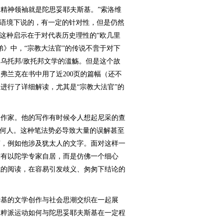
精神领袖就是陀思妥耶夫斯基。”索洛维
”语境下说的，有一定的针对性，但是仍然
。这种启示在于对代表历史理性的“欧几里
弟》中，“宗教大法官”的传说不啻于对下
乌托邦/敌托邦文学的滥觞。但是这个故
弗兰克在书中用了近200页的篇幅（还不
进行了详细解读，尤其是“宗教大法官”的
作家。他的写作有时候令人想起尼采的查
任何人。这种笔法势必导致大量的误解甚至
摘，例如他涉及犹太人的文字。面对这样一
没有以陀学专家自居，而是仿佛一个细心
式的阅读，在容易引发歧义、匆匆下结论的
基的文学创作与社会思潮交织在一起展
民粹派运动如何与陀思妥耶夫斯基在一定程