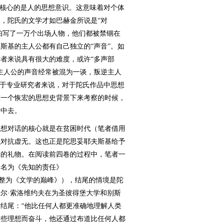
核心的是人的思想意识。这意味着对个体
，陀氏的文学才如巴赫金所说是“对
哪怕写了一万个出场人物，他们都被禁锢在
斯基的主人公都有自己独立的“声音”。如
者来说具有很大的难度，或许“多声部
主人公的声音经常被混为一谈，叛逆主人
对于专业研究者来说，对于陀氏作品中思想
在一个恢宏的思想史背景下来考察的时候，
话中去。
想对话的核心就是在贫困时代（笔者借用
么对抗虚无。这也正是陀思妥耶夫斯基给予
年的礼物。在阅读前四卷的过程中，笔者一
卷名为《先知的责任》
，中文版译名调整为《文学的巅峰》），结尾的情境是陀
尔·索洛维约夫在为圣彼得堡大学和别斯
结尾：“他比任何人都更准确地理解人类
这些理想而奋斗，他还通过布道比任何人都