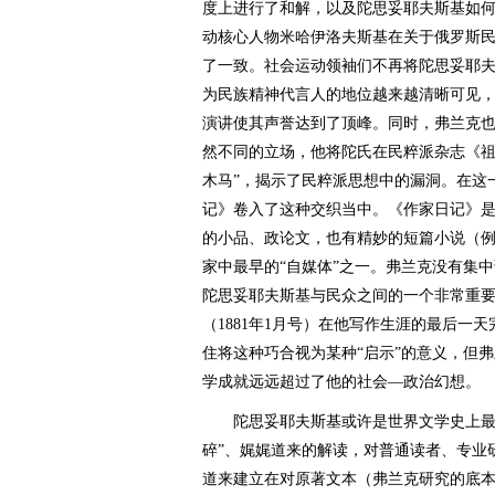
度上进行了和解，以及陀思妥耶夫斯基如
动核心人物米哈伊洛夫斯基在关于俄罗斯民
了一致。社会运动领袖们不再将陀思妥耶夫
为民族精神代言人的地位越来越清晰可见，
演讲使其声誉达到了顶峰。同时，弗兰克
然不同的立场，他将陀氏在民粹派杂志《祖
木马”，揭示了民粹派思想中的漏洞。在这
记》卷入了这种交织当中。《作家日记》
的小品、政论文，也有精妙的短篇小说（
家中最早的“自媒体”之一。弗兰克没有集
陀思妥耶夫斯基与民众之间的一个非常重
（1881年1月号）在他写作生涯的最后一
住将这种巧合视为某种“启示”的意义，但
学成就远远超过了他的社会—政治幻想。
陀思妥耶夫斯基或许是世界文学史上最难
碎”、娓娓道来的解读，对普通读者、专业
道来建立在对原著文本（弗兰克研究的底