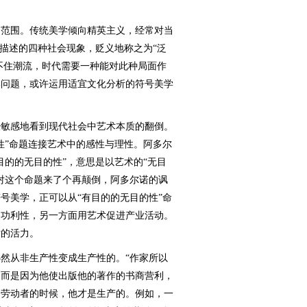
范围。传统美学倾向精英主义，经常对当
面描述的四种社会现象，贬义地称之为“泛
挡不住潮流，时代需要一种能对此种局面作
学问题，或许运用适宜文化分析的符号美学
敏感地看到现代社会中艺术本质的翻倒。
性”命题连接艺术中的感性与理性。阿多尔
目的的无目的性”，意思是以艺术的“无目
对这个命题来了个再颠倒，阿多尔诺的讽
号美学，正可以从“有目的的无目的性”命
超功利性，另一方面用艺术促进产业活动。
术的活力。
从非生产性变成生产性的。“作家所以
，而是因为他使出版他的著作的书商营利，
佣劳动者的时候，他才是生产的。例如，一