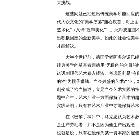
大挑战。
这些问题已经超出传统美学所能回应的
代大众文化的“美学堕落”痛心疾首，对上
艺术化”（又译“泛审美化”）。此种态度
出积极回应的全新美学。如此的社会性美
才能解决。
大半个世纪前，德国学者阿多尔诺已经
经典美学的奠基者康德用“无目的的合目的
诺讽刺现代艺术卷入经济、考虑盈利是“有
的性”为幌子赚钱。当今兴盛的艺术产业，
刺变成了恰当描述，立足当今艺术实践的符
题中产生，艺术产业一方面保持了艺术的
实践证明，只有在艺术产业中才能保持艺
在《巴黎手稿》中，马克思认为艺术必然
是生产劳动者，并不是因为他生产出观念
也就是说，只有在他作为某一资本家的雇