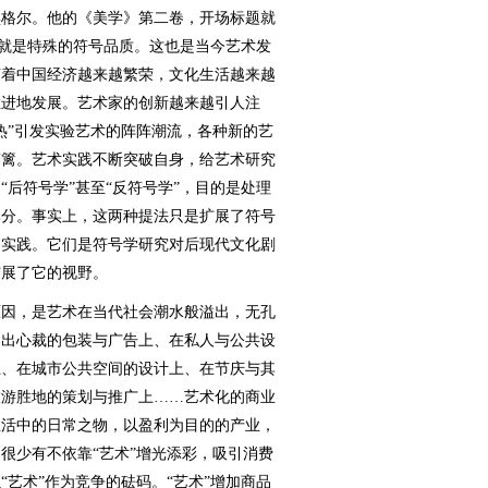
格尔。他的《美学》第二卷，开场标题就
”就是特殊的符号品质。这也是当今艺术发
随着中国经济越来越繁荣，文化生活越来越
猛进地发展。艺术家的创新越来越引人注
热”引发实验艺术的阵阵潮流，各种新的艺
藩篱。艺术实践不断突破自身，给艺术研究
后符号学”甚至“反符号学”，目的是处理
部分。事实上，这两种提法只是扩展了符号
的实践。它们是符号学研究对后现代文化剧
扩展了它的视野。
因，是艺术在当代社会潮水般溢出，无孔
别出心裁的包装与广告上、在私人与公共设
上、在城市公共空间的设计上、在节庆与其
旅游胜地的策划与推广上……艺术化的商业
生活中的日常之物，以盈利为目的的产业，
很少有不依靠“艺术”增光添彩，吸引消费
艺术”作为竞争的砝码。“艺术”增加商品