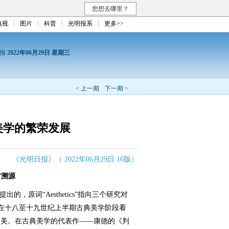
您想去哪里？
电视
图片
科普
光明报系
更多>>
日报
2022年06月29日 星期三
< 上一期
下一期 >
美学的繁荣发展
《光明日报》（ 2022年06月29日 16版）
”溯源
原词“Aesthetics”指向三个研究对
”。在十八至十九世纪上半期古典美学阶段看
即美。在古典美学的代表作——康德的《判