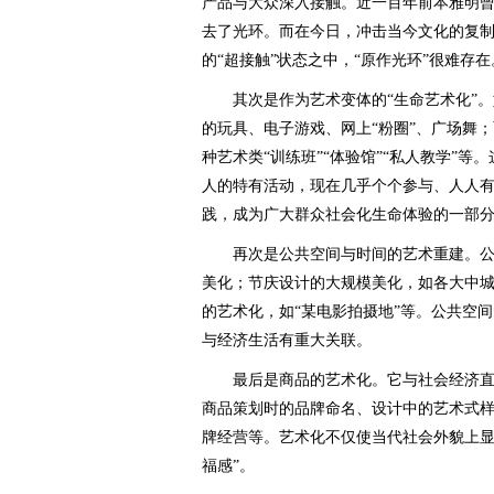
产品与大众深入接触。近一百年前本雅明曾
去了光环。而在今日，冲击当今文化的复
的“超接触”状态之中，“原作光环”很难存在
其次是作为艺术变体的“生命艺术化”。
的玩具、电子游戏、网上“粉圈”、广场舞
种艺术类“训练班”“体验馆”“私人教学”
人的特有活动，现在几乎个个参与、人人
践，成为广大群众社会化生命体验的一部
再次是公共空间与时间的艺术重建。公
美化；节庆设计的大规模美化，如各大中
的艺术化，如“某电影拍摄地”等。公共空
与经济生活有重大关联。
最后是商品的艺术化。它与社会经济直
商品策划时的品牌命名、设计中的艺术式
牌经营等。艺术化不仅使当代社会外貌上显
福感”。