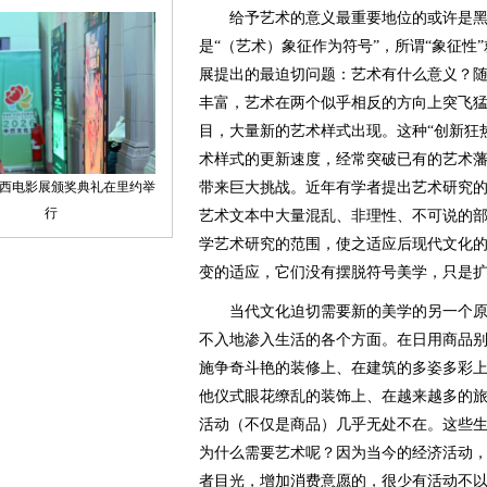
给予艺术的意义最重要地位的或许是黑
是“（艺术）象征作为符号”，所谓“象征性
展提出的最迫切问题：艺术有什么意义？
丰富，艺术在两个似乎相反的方向上突飞
目，大量新的艺术样式出现。这种“创新狂
术样式的更新速度，经常突破已有的艺术
带来巨大挑战。近年有学者提出艺术研究的“
艺术文本中大量混乱、非理性、不可说的
学艺术研究的范围，使之适应后现代文化
变的适应，它们没有摆脱符号美学，只是
当代文化迫切需要新的美学的另一个原
不入地渗入生活的各个方面。在日用商品
施争奇斗艳的装修上、在建筑的多姿多彩
他仪式眼花缭乱的装饰上、在越来越多的
活动（不仅是商品）几乎无处不在。这些
为什么需要艺术呢？因为当今的经济活动，
者目光，增加消费意愿的，很少有活动不以“