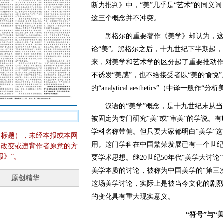
断力批判》中，“美”几乎是“艺术”的同义
这三个概念并不冲突。
黑格尔的重要著作《美学》却认为，这个
论“美”。黑格尔之后，十九世纪下半期起，
来，对美学和艺术学的区分起了重要推动
不诱发“美感”，也不给接受者以“美的愉悦
的“analytical aesthetics”（中译一般
汉语的“美学”概念，是十九世纪末从当时
被固定为专门研究“美”或“审美”的学说。
学科名称带偏。但只要大家都明白“美学”
含标题），未经本报或本网
用。这门学科在中国繁荣发展已有一个世
它改变或违背作者原意的方
报》”。
要学术思想。继20世纪50年代“美学大讨论”
美学本质的讨论，被称为中国美学的“第三
这场美学讨论，实际上是被当今文化的剧
的变化具有重大现实意义。
“符号”与“