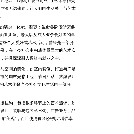
经感叹“（印刷）复制时代”让艺术原作失
制巨浪无远弗届，让人们的生活处于与艺术
。
如装扮、化妆、整容；生命各阶段所需要
；面向儿童、老人以及成人业余爱好者的各
等。这些个人爱好式艺术活动，曾经是一部分
有份，在当今社会中构成体量巨大的艺术实
分，并且深深融入经济与就业之中。
共空间的美化，如室内装修、街道与广场
城市的周末光彩工程、节日活动；旅游设计
间的艺术化是当今社会文化生活的一部分，
接挂钩，包括很多环节上的艺术追求。如
样设计、装帧与包装艺术化、广告业务、品
得“美观”，而且使消费经济得以“增强幸