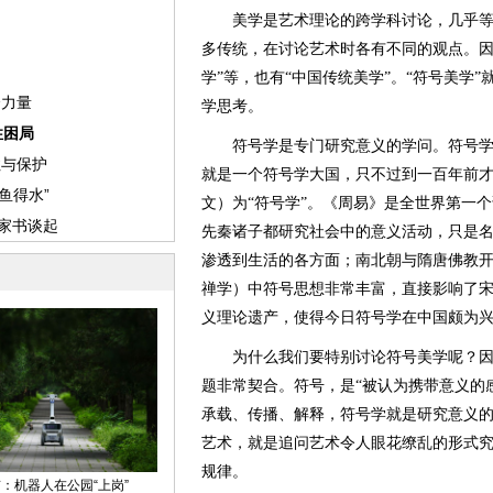
美学是艺术理论的跨学科讨论，几乎等于
多传统，在讨论艺术时各有不同的观点。因此
学”等，也有“中国传统美学”。“符号美学
学思考。
符号学是专门研究意义的学问。符号学并不
就是一个符号学大国，只不过到一百年前
文）为“符号学”。《周易》是全世界第一
先秦诸子都研究社会中的意义活动，只是
渗透到生活的各方面；南北朝与隋唐佛教
禅学）中符号思想非常丰富，直接影响了
义理论遗产，使得今日符号学在中国颇为
为什么我们要特别讨论符号美学呢？因
题非常契合。符号，是“被认为携带意义的
承载、传播、解释，符号学就是研究意义
艺术，就是追问艺术令人眼花缭乱的形式
规律。