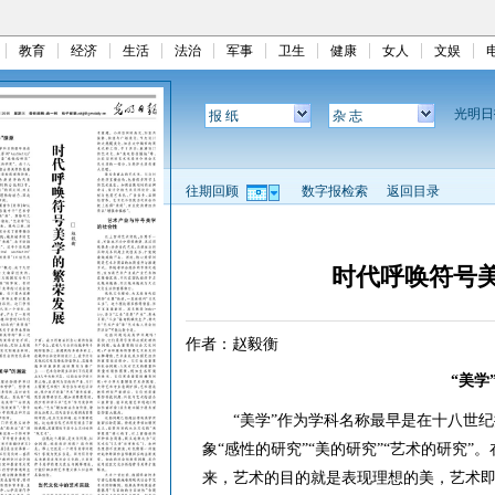
教育
经济
生活
法治
军事
卫生
健康
女人
文娱
光明
报 纸
杂 志
往期回顾
数字报检索
返回目录
时代呼唤符号
作者：赵毅衡
“美学
“美学”作为学科名称最早是在十八世纪提出的，
象“感性的研究”“美的研究”“艺术的研究
来，艺术的目的就是表现理想的美，艺术