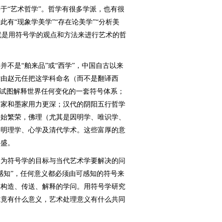
“艺术哲学”。哲学有很多学派，也有很
有“现象学美学”“存在论美学”“分析美
”就是用符号学的观点和方法来进行艺术的哲
是“舶来品”或“西学”，中国自古以来
才由赵元任把这学科命名（而不是翻译西
个试图解释世界任何变化的一套符号体系；
名家和墨家用力更深；汉代的阴阳五行哲学
开始繁荣，佛理（尤其是因明学、唯识学、
宋明理学、心学及清代学术。这些富厚的意
兴盛。
为符号学的目标与当代艺术学要解决的问
感知”，任何意义都必须由可感知的符号来
的构造、传送、解释的学问。用符号学研究
究竟有什么意义，艺术处理意义有什么共同