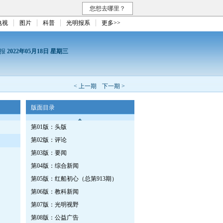
您想去哪里？
电视
图片
科普
光明报系
更多>>
日报
2022年05月18日 星期三
< 上一期
下一期 >
版面目录
第01版：头版
第02版：评论
第03版：要闻
第04版：综合新闻
第05版：红船初心（总第913期）
第06版：教科新闻
第07版：光明视野
第08版：公益广告