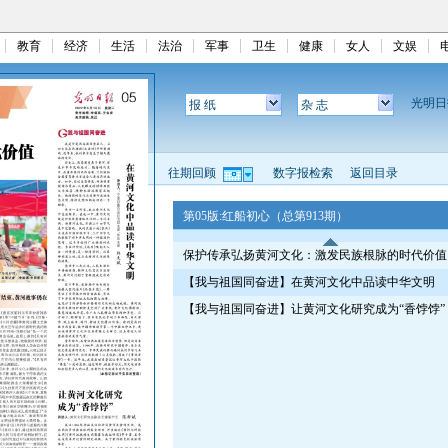
教育
经济
生活
法治
军事
卫生
健康
女人
文娱
光明
报 纸
杂 志
往期回顾
数字报检索
返回目录
第05版:红船初心（总第913期）
保护传承弘扬黄河文化：激发民族根脉的时代价值
【我与祖国同奋进】在黄河文化中品读中华文明
【我与祖国同奋进】让黄河文化研究成为“香饽饽”