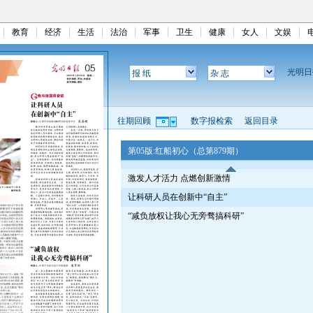
教育
经济
生活
法治
军事
卫生
健康
女人
文娱
光明
报 纸
杂 志
往期回顾
数字报检索
返回目录
第05版:红船初心（总第879期）
激发人才活力 点燃创新激情
让科研人员在创新中“自主”
“减负放权让我心无旁骛搞科研”