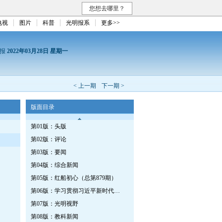
您想去哪里？
电视
图片
科普
光明报系
更多>>
日报
2022年03月28日 星期一
< 上一期
下一期 >
版面目录
第01版：头版
第02版：评论
第03版：要闻
第04版：综合新闻
第05版：红船初心（总第879期）
第06版：学习贯彻习近平新时代中国特色社会主义思想专刊
第07版：光明视野
第08版：教科新闻