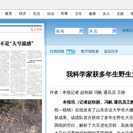
教育
经济
生活
法治
军事
卫生
健康
女人
文娱
光明
报 纸
杂 志
往期回顾
数字报检索
返回目录
我科学家获多年生野生
作者：本报记者 赵秋丽 冯帆 通讯员 王静
本报讯（记者赵秋丽、冯帆 通讯员王
然—植物》在线发表了山东农业大学张大
新成果。该团队首次获得了多年生野生大
因组的空白，解析了大豆进化历程，高效