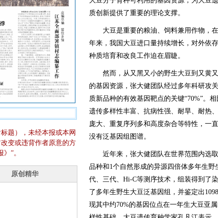
大豆分子育种可利用的基因资源，为大豆
质创新提供了重要的理论支撑。
大豆是重要的粮油、饲料兼用作物，在
年来，我国大豆进口量持续增长，对外依存
种质培育和改良工作迫在眉睫。
然而，从又黑又小的野生大豆到又黄又大
的基因资源，张大健团队经过多年科研攻
质新品种的有效基因靶点的关键“70%”。
遗传多样性丰富、抗病性强、耐旱、耐热
庞大、重复序列多和高度杂合等特性，一
含标题），未经本报或本网
没有泛基因组图谱。
它改变或违背作者原意的方
报》”。
近年来，张大健团队在世界范围内选取了
品种和1个自然形成的异源四倍体多年生野
代、三代、Hi-C等测序技术，组装得到
了多年生野生大豆泛基因组，并鉴定出109
现其中约70%的基因位点在一年生大豆亚
样性基础。大豆遗传育种学家孔凡江表示