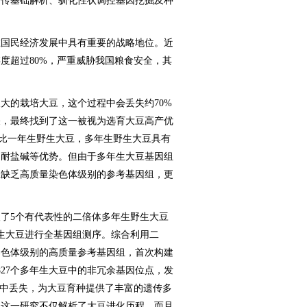
遗传基础解析、驯化性状调控基因挖掘及种
国民经济发展中具有重要的战略地位。近
度超过80%，严重威胁我国粮食安全，其
的栽培大豆，这个过程中会丢失约70%
关，最终找到了这一被视为选育大豆高产优
相比一年生野生大豆，多年生野生大豆具有
、耐盐碱等优势。但由于多年生大豆基因组
直缺乏高质量染色体级别的参考基因组，更
5个有代表性的二倍体多年生野生大豆
生大豆进行全基因组测序。综合利用二
了染色体级别的高质量参考基因组，首次构建
827个多年生大豆中的非冗余基因位点，发
属中丢失，为大豆育种提供了丰富的遗传多
，这一研究不仅解析了大豆进化历程，而且