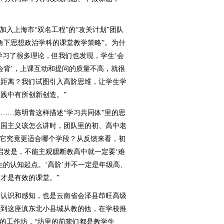
入上海市“双名工程”的“攻关计划”团队
角下思想政治学科的课堂教学策略”。为什
学习了很多理论，但我们也发现，学生‘会
‘会背’，上课互动和提问的质量不高，就很
段距离？我们试图引入高阶思维，让学生学
践中有所创新创造。”
…陈明青这样描述“学习共同体”里的思
爱国主义该怎么讲时，团队里的初、高中老
那它究竟更适合哪个学段？从反馈来看，初
启发是，不能主观臆断教高中就一定要‘难
生的认知起点。‘高阶’并不一定是年级高、
才是有效的课堂。”
认识和感知，也是云南省会泽县茚旺高级
来到这座滇东北小县城从教的他，在学校推
起的工作坊，“坊里的前辈们都是教学牛