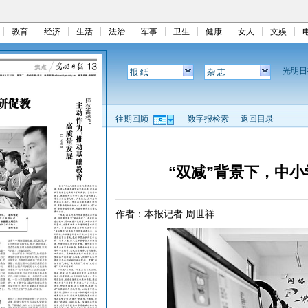
教育
经济
生活
法治
军事
卫生
健康
女人
文娱
光明
报 纸
杂 志
往期回顾
数字报检索
返回目录
“双减”背景下，中
作者：本报记者 周世祥