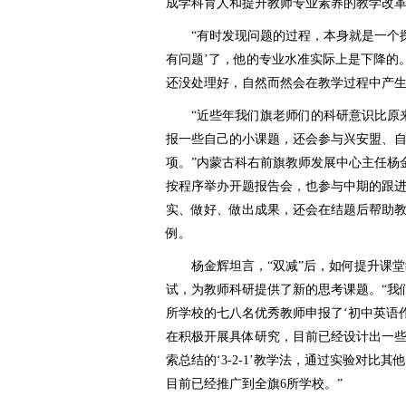
成学科育人和提升教师专业素养的教学改
“有时发现问题的过程，本身就是一个探
有问题’了，他的专业水准实际上是下降的
还没处理好，自然而然会在教学过程中产生
“近些年我们旗老师们的科研意识比原来强
报一些自己的小课题，还会参与兴安盟、
项。”内蒙古科右前旗教师发展中心主任杨金
按程序举办开题报告会，‍‍也参与中期的跟
实、做好、‍‍做出成果，还会在结题后帮助
例。
杨金辉坦言，“双减”后，如何提升课堂
试，为教师科研提供了新的思考课题。“我们
所学校的七八名优秀教师申报了‘初中英语
在‍‍积极开展具体研究，目前已经设计出
索总结的‘3-2-1’教学法，通过实验对比
目前已经推广到全旗6所学校。”