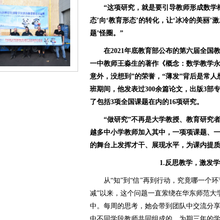
“这项研究，就是要引导教师形成数学概
态’向‘教育形态’的转化，让‘冰冷的美丽’
题’怪圈。”
在2021年底教育部公布的第六届全国
一中教师王淼生的著作《概念：数学教学永
意外，没想到”的荣誉，“薄发”背后是常人
班期间，他发表过300余篇论文，出版3部
了包括3项全国课题在内的16项研究。
“做研究”不再是大学教授、教育研究者
越多中小学教师加入其中，一项项课题、
的舞台上发挥才干、展现水平，为课内提
1.反思教学，激发
从“知”到“信”再到行动，究竟哪一个环
减”以来，这个问题一直萦绕在华东师范大
中。每周的思考，她会带到团队中交流分享
中不同学段教师共同组成的、为期三年的