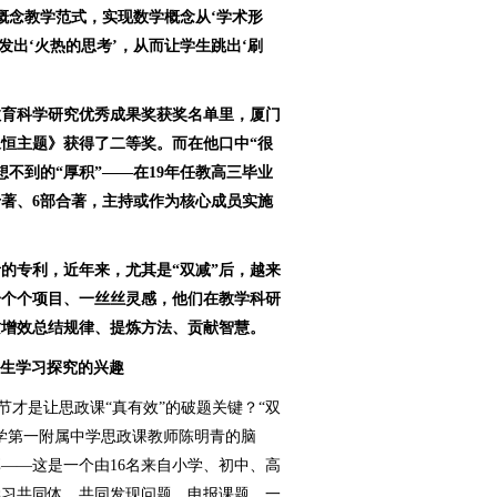
念教学范式，实现数学概念从‘学术形
激发出‘火热的思考’，从而让学生跳出‘刷
教育科学研究优秀成果奖获奖名单里，厦门
恒主题》获得了二等奖。而在他口中“很
想不到的“厚积”——在19年任教高三毕业
专著、6部合著，主持或作为核心成员实施
的专利，近年来，尤其是“双减”后，越来
一个个项目、一丝丝灵感，他们在教学科研
质增效总结规律、提炼方法、贡献智慧。
学生学习探究的兴趣
节才是让思政课“真有效”的破题关键？“双
学第一附属中学思政课教师陈明青的脑
——这是一个由16名来自小学、初中、高
学习共同体，共同发现问题、申报课题，一