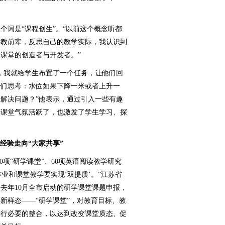
词是“课程创生”。“以前这个概念听都
请教前辈，反思自己的教学实际，我认识到
课堂的创造者与开发者。”
我就给学生布置了一个任务，让他们回
他们思考：水位如果下降一米或者上升一
解决问题？”他表示，通过引入一些有趣
仅课堂气氛活跃了，也激发了学生学习、探
体经验走向“大家共享”
0项“研学课堂”、60项英语阅读教学研究
作业和课堂教学要实现‘双提质’。”江苏省
去年10月全市启动的研学课堂课题申报，
新样态——“研学课堂”，对教育目标、教
进行必要的整合，以达到改变课堂质态、促