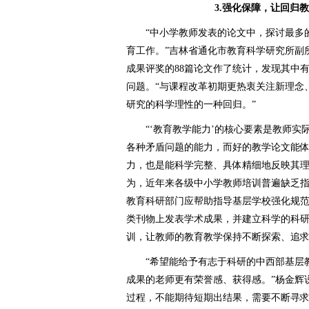
3.强化保障，让回归
“中小学教师发表的论文中，探讨最多的
育工作。”吉林省通化市教育科学研究所副
成果评奖的88篇论文作了统计，发现其中
问题。“与课程改革初期更热衷关注新理念
研究的科学理性的一种回归。”
“‘教育教学能力’的核心要素是教师实
各种矛盾问题的能力，而好的教学论文能
力，也是能科学完整、具体精细地反映其理
为，近年来各级中小学教师培训普遍缺乏指
教育科研部门应帮助指导基层学校强化规
类刊物上发表学术成果，并建立科学的科
训，让教师的教育教学保持不断探索、追求科
“希望能给予有志于科研的中西部基层教
成果的老师更有荣誉感、获得感。”杨金辉
过程，不能期待短期出结果，需要不断寻