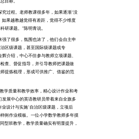
革总目标。
究过程。老师教课很多年，如果逐渐‘没
。如果越教越觉得有差距，觉得不少维度
科研课题。”陈明青说。
了很多，氛围也浓了，‍‍他们会自主申
自治区级课题，甚至国际级课题或专
辉介绍，‍‍中心不但参与教师立项课题、
进检查、督促指导，并引导教师把课题做
教师提炼梳理，形成可供推广、借鉴的范
教学质量和教学效率，精心设计作业和考
发展中心的英语教研员‍‍带着来自全旗多
作业设计与实施’自治区级课题，立项后
一些样例作业模板。一位小学数学教师多年摸
其他同型班教学，教学质量确实有明显提升，