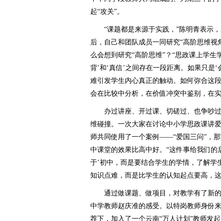
起“攻关”。
“课题都是来源于实践，”陈明青表示，加
后，自己和团队成员一同研究“高阶思维视
么会想到研究“高阶思维”？“思政课上学生
背’和‘真信’之间存在一段距离。如果只是
难引发学生内心真正的触动。如何弥合这
会在比较中分析，在价值冲突中鉴别，在实
办过讲座、开过课、切磋过、也争吵过…
维碰撞。一次大家在讨论中小学思政课讲
师共同使用了一个案例——“爱国三问”，
中课堂的效果比高中好。“这件事给我们的
于’初中，而是要结合学生的学情，了解学
知识点难，而是比学生的认知起点要高，这
通过做课题、做项目，对教学有了新的
中学教师赵庆准的感受。以特岗教师身份
荐下，加入了一个云南“万人计划”教师发