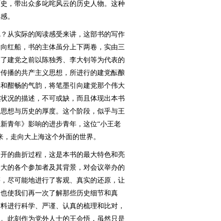
历史，带出众多叱咤风云的历史人物。这种
鲜感。
？从实际的阅读感受来讲，这部书的写作
指向红船，书的主体虽分上下两卷，实由三
写了建党之前以陈独秀、李大钊等为代表的
所传播的共产主义思想，所进行的建党酝酿
字和酣畅的气韵，将笔墨引向建党那个伟大
织状况的描述，不可或缺，而且体现出本书
了思想与历史的厚度。这个阶段，似乎与王
新青年》影响的进步青年，这位“小王老
来，走向大上海这个外面的世界。
开的曲折过程，这是本书的最大特色和亮
一大的各个参加者及其背景，对会议举办的
等，尽可能地进行了客观、真实的还原，让
，也使我们再一次了解那些历史细节和真
史料进行科学、严谨、认真的梳理和比对，
述。此刻作为党外人士的王会悟，虽然只是