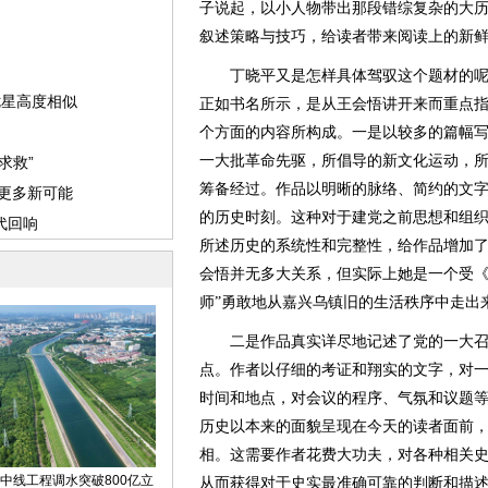
子说起，以小人物带出那段错综复杂的大
叙述策略与技巧，给读者带来阅读上的新
丁晓平又是怎样具体驾驭这个题材的呢
正如书名所示，是从王会悟讲开来而重点
个方面的内容所构成。一是以较多的篇幅
一大批革命先驱，所倡导的新文化运动，
筹备经过。作品以明晰的脉络、简约的文
的历史时刻。这种对于建党之前思想和组
所述历史的系统性和完整性，给作品增加
会悟并无多大关系，但实际上她是一个受《
师”勇敢地从嘉兴乌镇旧的生活秩序中走出
二是作品真实详尽地记述了党的一大召
点。作者以仔细的考证和翔实的文字，对
时间和地点，对会议的程序、气氛和议题
历史以本来的面貌呈现在今天的读者面前
相。这需要作者花费大功夫，对各种相关
从而获得对于史实最准确可靠的判断和描