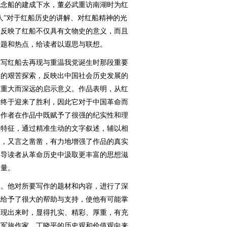
纪念船的建成下水，董必武重访南湖时为红
人”对于红船历史的讲解、对红船精神的光
，反映了红船不仅具有文物史的意义，而且
话题和热点，给读者以遐思与联想。
写红船去再现与重温我党诞生时那段重要
人的艰苦探索，反映出中国社会历史发展的
的重大而深远的启示意义。作品表明，从红
后终于迎来了胜利，因此它对于中国革命而
，作者在作品中既赋予了很强的纪实性和理
性特征，通过精准生动的文字叙述，辅以相
如，又言之凿凿，有力地增强了作品的真实
引导读者从革命历史中汲取更丰富的思想滋
力量。
。他对所要写作的题材和内容，进行了深
也给予了很大的帮助与支持，使他有可能掌
体现出来时，显得扎实、精彩、厚重，有充
的军旅作家，丁晓平的历史观和价值观向来