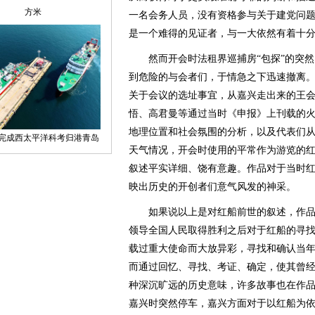
一名会务人员，没有资格参与关于建党问
是一个难得的见证者，与一大依然有着十
然而开会时法租界巡捕房“包探”的突然
到危险的与会者们，于情急之下迅速撤离
关于会议的选址事宜，从嘉兴走出来的王
悟、高君曼等通过当时《申报》上刊载的
地理位置和社会氛围的分析，以及代表们
天气情况，开会时使用的平常作为游览的
叙述平实详细、饶有意趣。作品对于当时
映出历史的开创者们意气风发的神采。
如果说以上是对红船前世的叙述，作品
领导全国人民取得胜利之后对于红船的寻
载过重大使命而大放异彩，寻找和确认当
而通过回忆、寻找、考证、确定，使其曾
种深沉旷远的历史意味，许多故事也在作
嘉兴时突然停车，嘉兴方面对于以红船为