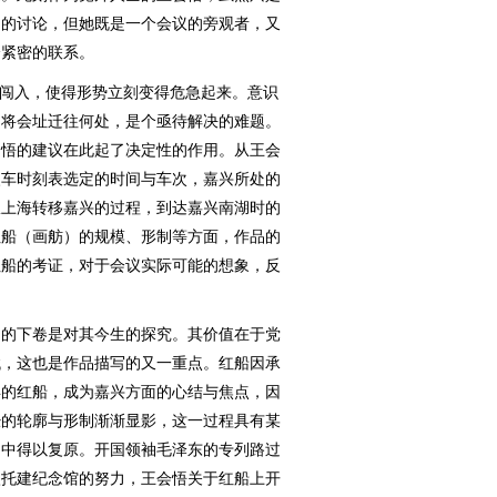
题的讨论，但她既是一个会议的旁观者，又
分紧密的联系。
闯入，使得形势立刻变得危急起来。意识
。将会址迁往何处，是个亟待解决的难题。
会悟的建议在此起了决定性的作用。从王会
火车时刻表选定的时间与车次，嘉兴所处的
从上海转移嘉兴的过程，到达嘉兴南湖时的
红船（画舫）的规模、形制等方面，作品的
红船的考证，对于会议实际可能的想象，反
的下卷是对其今生的探究。其价值在于党
找，这也是作品描写的又一重点。红船因承
年的红船，成为嘉兴方面的心结与焦点，因
经的轮廓与形制渐渐显影，这一过程具有某
品中得以复原。开国领袖毛泽东的专列路过
依托建纪念馆的努力，王会悟关于红船上开