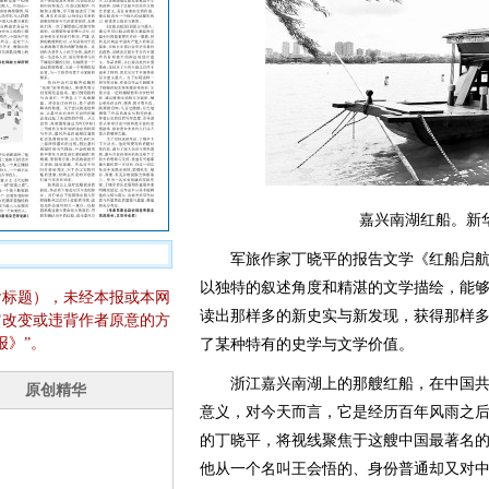
嘉兴南湖红船。新
军旅作家丁晓平的报告文学《红船启航》（
以独特的叙述角度和精湛的文学描绘，能
含标题），未经本报或本网
读出那样多的新史实与新发现，获得那样
它改变或违背作者原意的方
报》”。
了某种特有的史学与文学价值。
浙江嘉兴南湖上的那艘红船，在中国共
意义，对今天而言，它是经历百年风雨之
的丁晓平，将视线聚焦于这艘中国最著名
他从一个名叫王会悟的、身份普通却又对