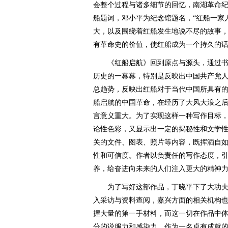
会整个过程与诸多细节的回忆，南湖革命
船题词，邓小平为纪念馆题名，“红船一家
大，以及围绕着红船发生地说不尽的故事
有革命史的价值，使红船成为一个持久的
《红船启航》回到原点与源头，通过书
历史的一幕幕，特别是反映出中国共产党
总趋势，反映出红船对于当代中国所具有
船启航的中国革命，在经历了大风大浪之
言意义重大。为了实现这样一种写作目标
论性色彩，又显示出一定的揭秘性和文学
关的文件、图表、照片等内容，既挥洒自
性和可信度。作者以负责任的写作态度，
养，给奋进向未来的人们注入更大的精神
为了写好这部作品，丁晓平下了大功夫
入采访与资料查阅，嘉兴方面的相关机构
握大量的第一手材料，而这一切在作品中
分的说服力和感染力。作为一名卓有成就