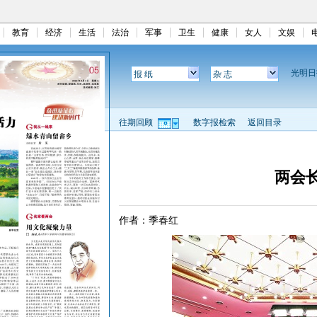
教育
经济
生活
法治
军事
卫生
健康
女人
文娱
光明
报 纸
杂 志
往期回顾
数字报检索
返回目录
两会
作者：季春红