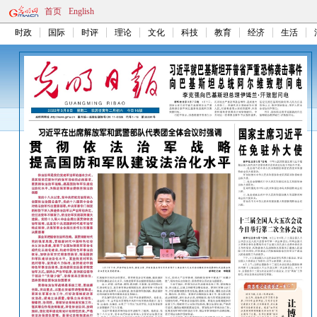
首页
English
时政
国际
时评
理论
文化
科技
教育
经济
生活