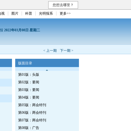
您想去哪里？
电视
图片
科普
光明报系
更多>>
日报
2022年03月08日 星期二
< 上一期
下一期 >
版面目录
第01版：头版
第02版：要闻
第03版：要闻
第04版：要闻
第05版：两会特刊
第06版：两会特刊
第07版：两会特刊
第08版：广告