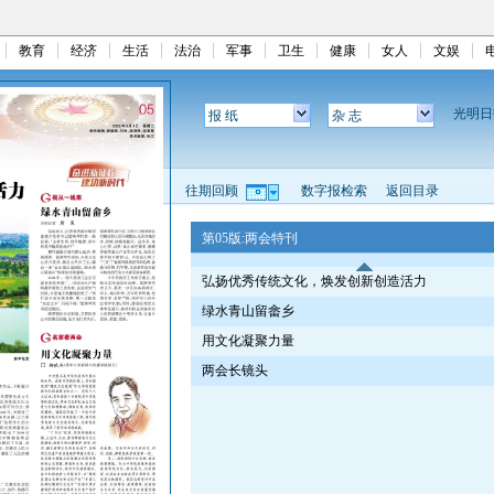
教育
经济
生活
法治
军事
卫生
健康
女人
文娱
光明
报 纸
杂 志
往期回顾
数字报检索
返回目录
第05版:两会特刊
弘扬优秀传统文化，焕发创新创造活力
绿水青山留畲乡
用文化凝聚力量
两会长镜头