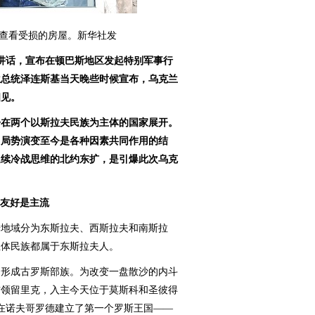
民查看受损的房屋。新华社发
视讲话，宣布在顿巴斯地区发起特别军事行
兰总统泽连斯基当天晚些时候宣布，乌克兰
相见。
争在两个以斯拉夫民族为主体的国家展开。
，局势演变至今是各种因素共同作用的结
延续冷战思维的北约东扩，是引爆此次乌克
乌友好是主流
地域分为东斯拉夫、西斯拉夫和南斯拉
主体民族都属于东斯拉夫人。
形成古罗斯部族。为改变一盘散沙的内斗
首领留里克，入主今天位于莫斯科和圣彼得
人在诺夫哥罗德建立了第一个罗斯王国——