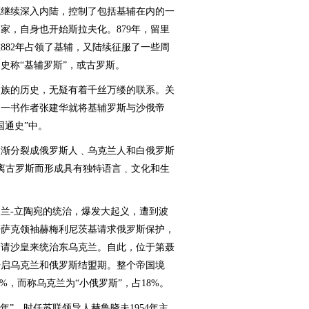
克继续深入内陆，控制了包括基辅在内的一
家，自身也开始斯拉夫化。879年，留里
882年占领了基辅，又陆续征服了一些周
史称“基辅罗斯”，或古罗斯。
族的历史，无疑有着千丝万缕的联系。关
》一书作者张建华就将基辅罗斯与沙俄帝
国通史”中。
逐渐分裂成俄罗斯人﹑乌克兰人和白俄罗斯
脱离古罗斯而形成具有独特语言﹑文化和生
兰-立陶宛的统治，爆发大起义，遭到波
兰哥萨克领袖赫梅利尼茨基请求俄罗斯保护，
商请沙皇来统治东乌克兰。自此，位于第聂
开启乌克兰和俄罗斯结盟期。整个帝国境
%，而称乌克兰为“小俄罗斯”，占18%。
”，时任苏联领导人赫鲁晓夫1954年主