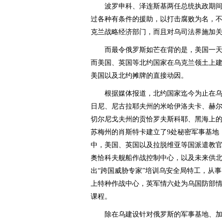
波罗申科、泽连斯基两任总统执政期间
过各种有条件的援助，以打击腐败为名，不仅
克兰战略经济部门，而且对乌司法界施加
而最令俄罗斯如芒在背的是，美国一天也
而美国、英国等北约国家在乌克兰领土上建
美国以及北约摊牌的直接动因。
根据媒体报道，北约国家迄今为止在乌
日尼、尼古拉耶夫州的米哈伊洛夫卡、赫
切尔尼戈夫州的贡恰罗夫斯科耶、黑海上
苏梅州的肖斯特卡建立了9处秘密军事基地
中，美国、英国以及拉脱维亚等国派遣教
奥恰科夫舰船作战控制中心，以及未来供
出“跨国威胁专家”培训乌安全局特工，从事
上特种作战中心，英军情六处为乌国防部
课程。
除在乌建设针对俄罗斯的军事基地、加