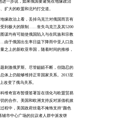
他进一步说，如果俄国要避免在地缘政治
洋、扩大的欧盟和北约打交道。
地缘政治上看，丢掉乌克兰对俄国而言有
受到极大的限制……丧失乌克兰及其5200
的图谋均有可能使俄国陷入与在民族和宗教
……由于俄国出生率日益下降而中亚人口急
力量之上的新欧亚帝国，随着时间的推移，
题刺激俄罗斯。尽管龃龉不断，但隐忍的
总体上仍能够维持正常国家关系。2013至
本上改变了俄乌关系。
亚努科维奇宣布暂缓签署旨在强化与欧盟贸易
密切的合作。美国和欧洲支持反对派借机掀
过程中，美国政府丝毫不掩饰支持“颜色
基辅市中心广场的抗议者人群中派发饼