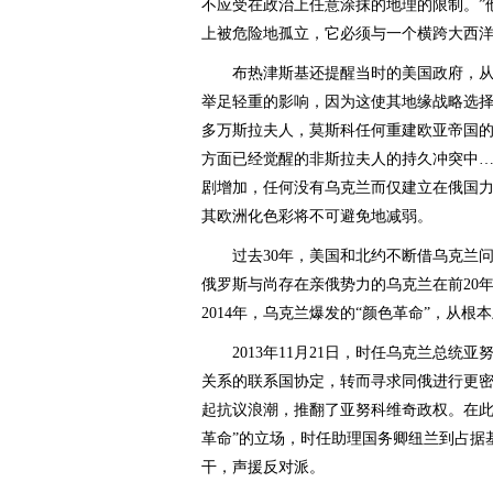
不应受在政治上任意涂抹的地理的限制。”
上被危险地孤立，它必须与一个横跨大西
布热津斯基还提醒当时的美国政府，从
举足轻重的影响，因为这使其地缘战略选择
多万斯拉夫人，莫斯科任何重建欧亚帝国
方面已经觉醒的非斯拉夫人的持久冲突中
剧增加，任何没有乌克兰而仅建立在俄国
其欧洲化色彩将不可避免地减弱。
过去30年，美国和北约不断借乌克兰问
俄罗斯与尚存在亲俄势力的乌克兰在前20年
2014年，乌克兰爆发的“颜色革命”，从根
2013年11月21日，时任乌克兰总统
关系的联系国协定，转而寻求同俄进行更
起抗议浪潮，推翻了亚努科维奇政权。在此
革命”的立场，时任助理国务卿纽兰到占据
干，声援反对派。