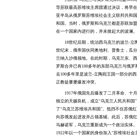
导苏联最高苏维埃主席团通过决议，将早在
亚半岛从俄罗斯苏维埃社会主义联邦共和国
和国。当时，俄罗斯和乌克兰都是苏联加
在一个国家内进行的，并未掀起大的波澜
18世纪后期，统治西乌克兰的波兰-立陶
世纪末，俄帝国伙同奥地利、普鲁士，瓜分
兰纳入沙俄领地。在此时期，乌克兰东、
罗斯合并已有100多年的东部乌克兰与俄
去100多年里是波兰-立陶宛王国一部分的
正教徒屡屡爆发冲突。
1917年俄国先后爆发了二月革命、十
独立的天赐良机，成立“乌克兰人民共和国
了“乌克兰苏维埃共和国”。抵挡不住苏俄红
向苏俄发起进攻并占领基辅。此后，苏俄
马赫诺军，乌克兰重新成为一个政治实体
1922年以一个国家的身份加入“苏维埃社