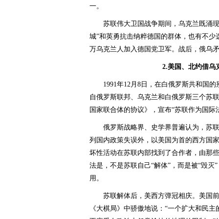
一。
苏联伟大卫国战争期间，乌克兰既涌现出
城”和英勇抗击纳粹德国的群体，也有不少
万乌克兰人加入德国党卫军。战后，俄乌
2.美国、北约借乌
1991年12月8日，在白俄罗斯共和国
自俄罗斯联邦、乌克兰和白俄罗斯三个苏
国家联合体的协议》，宣布“苏联作为国际
俄罗斯战略界、史学界普遍认为，苏联在
列国内政策失误外，以美国为首的西方国
坏性活动在苏联内部找到了合作者，由那些
法是，不是苏联自己“解体”，而是被“毁灭
用。
苏联解体后，美西方弹冠相庆。美国前
《大棋局》中骄傲地说：“一个扩大和民主