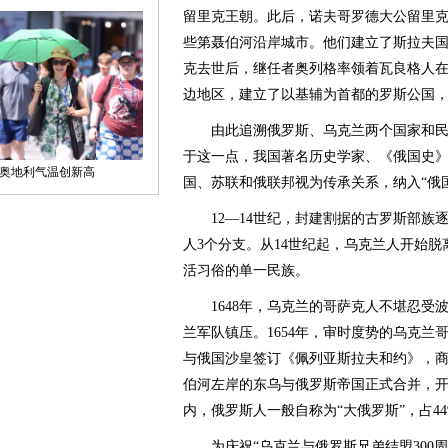
留里克王朝。此后，诺夫哥罗德大公留里
些第聂伯河沿岸城市。他们建立了斯拉夫国
克去世后，继任者奥列格率领着瓦良格人在
边地区，建立了以基辅为首都的罗斯公国，
由此追溯俄罗斯、乌克兰两个国家和民
于这一点，我国著名历史学家、《俄国史
国、苏联和俄联邦视为传承关系，纳入“俄
12—14世纪，封建割据的古罗斯部族
人3个分支。从14世纪起，乌克兰人开始
活习俗的单一民族。
1648年，乌克兰的哥萨克人不堪忍受波
兰军队镇压。1654年，审时度势的乌克
与俄国沙皇签订《佩列亚斯拉夫和约》，
伯河左岸的东乌与俄罗斯帝国正式合并，
内，俄罗斯人一般自称为“大俄罗斯”，占44
为庆祝“乌克兰与俄罗斯兄弟结盟300周年