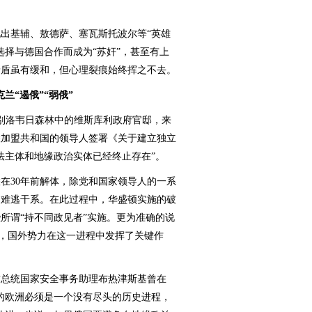
基辅、敖德萨、塞瓦斯托波尔等“英雄
选择与德国合作而成为“苏奸”，甚至有上
矛盾虽有缓和，但心理裂痕始终挥之不去。
克兰“遏俄”“弱俄”
的别洛韦日森林中的维斯库利政府官邸，来
联加盟共和国的领导人签署《关于建立独立
法主体和地缘政治实体已经终止存在”。
30年前解体，除党和国家领导人的一系
家难逃干系。在此过程中，华盛顿实施的破
所谓“持不同政见者”实施。更为准确的说
”，国外势力在这一进程中发挥了关键作
总统国家安全事务助理布热津斯基曾在
的欧洲必须是一个没有尽头的历史进程，