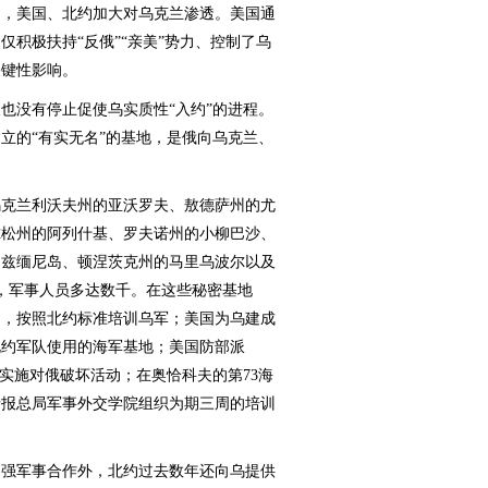
，美国、北约加大对乌克兰渗透。美国通
积极扶持“反俄”“亲美”势力、控制了乌
关键性影响。
没有停止促使乌实质性“入约”的进程。
立的“有实无名”的基地，是俄向乌克兰、
克兰利沃夫州的亚沃罗夫、敖德萨州的尤
尔松州的阿列什基、罗夫诺州的小柳巴沙、
的兹缅尼岛、顿涅茨克州的马里乌波尔以及
，军事人员多达数千。在这些秘密基地
官，按照北约标准培训乌军；美国为乌建成
北约军队使用的海军基地；美国防部派
实施对俄破坏活动；在奥恰科夫的第73海
情报总局军事外交学院组织为期三周的培训
强军事合作外，北约过去数年还向乌提供