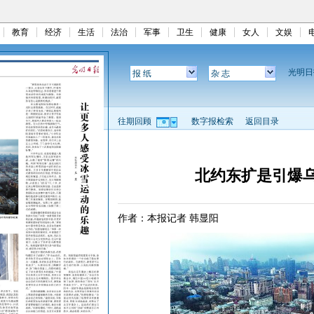
教育
经济
生活
法治
军事
卫生
健康
女人
文娱
光明
报 纸
杂 志
往期回顾
数字报检索
返回目录
北约东扩是引爆
作者：本报记者 韩显阳