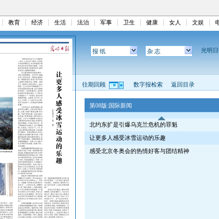
教育
经济
生活
法治
军事
卫生
健康
女人
文娱
光明
报 纸
杂 志
往期回顾
数字报检索
返回目录
第08版:国际新闻
北约东扩是引爆乌克兰危机的罪魁
让更多人感受冰雪运动的乐趣
感受北京冬奥会的热情好客与团结精神