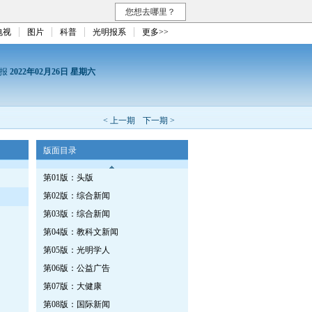
您想去哪里？
电视
图片
科普
光明报系
更多>>
日报
2022年02月26日 星期六
< 上一期
下一期 >
版面目录
第01版：头版
第02版：综合新闻
第03版：综合新闻
第04版：教科文新闻
第05版：光明学人
第06版：公益广告
第07版：大健康
第08版：国际新闻