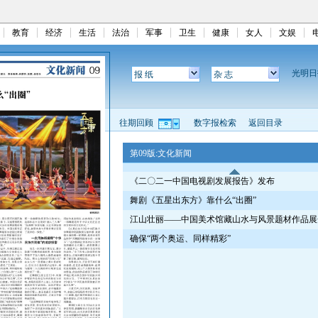
教育
经济
生活
法治
军事
卫生
健康
女人
文娱
光明
报 纸
杂 志
往期回顾
数字报检索
返回目录
第09版:文化新闻
《二〇二一中国电视剧发展报告》发布
舞剧《五星出东方》靠什么“出圈”
江山壮丽——中国美术馆藏山水与风景题材作品展
确保“两个奥运、同样精彩”