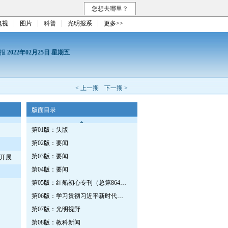
您想去哪里？
电视
图片
科普
光明报系
更多>>
日报
2022年02月25日 星期五
< 上一期
下一期 >
版面目录
第01版：头版
第02版：要闻
第03版：要闻
开展
第04版：要闻
第05版：红船初心专刊（总第864期）
第06版：学习贯彻习近平新时代中国特色社会主义思想专刊
第07版：光明视野
第08版：教科新闻