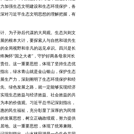
大力加强生态文明建设和生态环境保护，各
加深对习近平生态文明思想的理解把握，有
计、为子孙后代谋的大局观。生态兴则文
发展的根本大计，要探索人与自然和谐共生
阔的全局视野和非凡的远见卓识。四川是长
终胸怀“国之大者”，守护好两条母亲河长
川责任。这一重要思想，体现了坚持生态优
刻指出，绿水青山就是金山银山，保护生态
发展生产力，深刻阐明了生态环境保护和经
优先、绿色发展之路，就一定能够实现经济
，实现生态效益与经济效益、社会效益的共
人为本的价值观。习近平总书记深刻指出，
普惠的民生福祉，充分彰显了深厚的为民情
心的发展思想，树立正确政绩观，努力提供
宜居地。这一重要思想，体现了统筹兼顾、
书记深刻指出，山水林田湖是一个生命共同