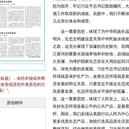
想为指导，牢记习近平总书记殷殷嘱托，
项工作取得新的成效。实践中，我们不断
几点突出体会和感受。
这一重要思想，体现了为中华民族长远
明兴，生态文明建设是关系中华民族永续
之路，这充分展现了深邃的历史眼光、宏
江黄河的重要水源涵养地和补给地，必须始
久安澜，为维护国家生态安全大局担起四
先、绿色为要的发展观。习近平总书记深
环境就是保护生产力，改善生态环境就是
含标题），未经本报或本网
济发展的辩证关系。只要坚定不移走生态
它改变或违背作者原意的方
报》”。
高质量发展、生态环境高水平保护的双赢
促。这一重要思想，体现了人民至上、以
良好生态环境是最公平的公共产品，是最
怀。因此，我们必须认真践行以人民为中
更多优质生态产品，加快打造高品质生活
整体谋划、综合施策的系统观。习近平总