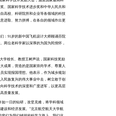
国家科学技术奖励大会，颁发国家最高科
明奖、国家科学技术进步奖和中华人民共和
来自高校、科研院所和企业等各领域的科技
锐意进取、努力拼搏，在各自的领域作出更
们：91岁的新中国飞机设计大师顾诵芬院
士。两位老科学家以深厚的为国为民情怀，
大学校长、教授王树声说，国家科技奖励
重大成果，营造的是国家崇尚学术、尊重人
人员实现报国理想。他表示，作为城乡规划
融入民族复兴的伟大事业中去，树立敢于创
断向科学技术的深度和广度进军，以更高层
境高质量发展。
如一日的钻研，攻坚克难，将学科领域
建设和经济发展。”北京航空航天大学航
前辈们为我们铺就的科学之路上，我们这