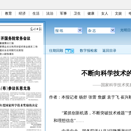
教育
经济
生活
法治
军事
卫生
健康
女人
文娱
光明
报 纸
杂 志
往期回顾
数字报检索
返回目录
不断向科学技术
——国家科学技术奖
作者：本报记者 杨舒 张蕾 詹媛 袁于飞 崔兴
“紧抓创新机遇，不断突破技术难题”“责
和理想信念”……