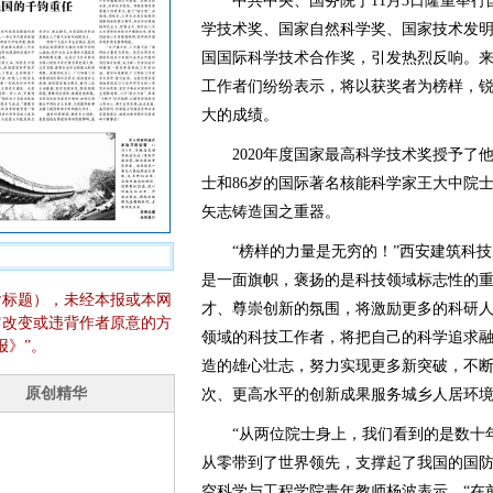
中共中央、国务院于11月3日隆重举行
学技术奖、国家自然科学奖、国家技术发
国国际科学技术合作奖，引发热烈反响。
工作者们纷纷表示，将以获奖者为榜样，
大的成绩。
2020年度国家最高科学技术奖授予了他
士和86岁的国际著名核能科学家王大中院
矢志铸造国之重器。
“榜样的力量是无穷的！”西安建筑科技
是一面旗帜，褒扬的是科技领域标志性的
含标题），未经本报或本网
才、尊崇创新的氛围，将激励更多的科研
它改变或违背作者原意的方
领域的科技工作者，将把自己的科学追求
报》”。
造的雄心壮志，努力实现更多新突破，不
次、更高水平的创新成果服务城乡人居环
“从两位院士身上，我们看到的是数十年
从零带到了世界领先，支撑起了我国的国防
空科学与工程学院青年教师杨波表示，“在