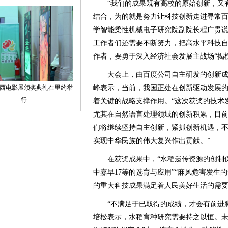
“我们的成果既有高校的原始创新，又有
结合，为的就是努力让科技创新走进寻常百
学智能柔性机械电子研究院副院长程广贵
工作者们还需要不断努力，把高水平科技
作者，要勇于深入经济社会发展主战场“揭
大会上，由百度公司自主研发的创新成
峰表示，当前，我国正处在创新驱动发展
着关键的战略支撑作用。“这次获奖的技术
尤其在自然语言处理领域的创新积累，目
们将继续坚持自主创新，紧抓创新机遇，
实现中华民族的伟大复兴作出贡献。”
在获奖成果中，“水稻遗传资源的创制保
中嘉早17等的选育与应用”“麻风危害发生
的重大科技成果满足着人民美好生活的需
“不满足于已取得的成绩，才会有前进脚
培松表示，水稻育种研究需要持之以恒。未