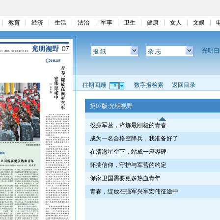
教育
经济
生活
法治
军事
卫生
健康
女人
文娱
光明
报 纸
杂 志
往期回顾
数字报检索
返回目录
第07版:光明视野
投身军营，淬炼最刚毅的青春
成为一名合格空降兵，我准备好了
在清澈星空下，站成一座界碑
怀揣信仰，守护与军营的约定
保家卫国需要更多热血青年
青春，绽放在强军兴军宏伟征途中