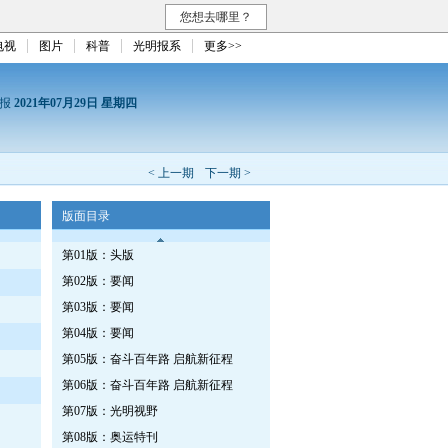
您想去哪里？
电视
图片
科普
光明报系
更多>>
日报
2021年07月29日 星期四
< 上一期
下一期 >
版面目录
第01版：头版
第02版：要闻
第03版：要闻
第04版：要闻
第05版：奋斗百年路 启航新征程
第06版：奋斗百年路 启航新征程
第07版：光明视野
第08版：奥运特刊