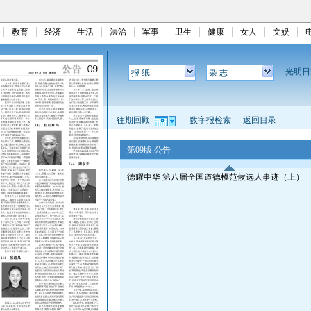
教育
经济
生活
法治
军事
卫生
健康
女人
文娱
光明
报 纸
杂 志
往期回顾
数字报检索
返回目录
第09版:公告
德耀中华 第八届全国道德模范候选人事迹（上）