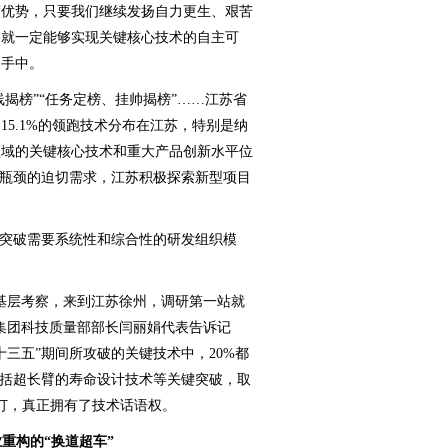
度优势，只要我们继续发扬自力更生、艰苦
，就一定能够实现关键核心技术的自主可
己手中。
揭榜”“任务定榜、挂帅揭榜”……江苏省
5.1%的领跑技术分布在江苏，特别是纳
领域的关键核心技术和重大产品创新水平位
”瓶颈的迫切需求，江苏积极探索新型项目
突破需要系统性和综合性的研发组织模
。
层考察，来到江苏徐州，调研第一站就
集团科技质量部部长闫丽娟代表告诉记
三五”期间所攻破的关键技术中，20%都
包括超长臂的寿命设计技术等关键突破，取
修订，真正拥有了技术话语权。
重构的“换道超车”