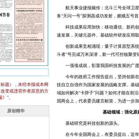
航天事业捷报频传：北斗三号全球卫星
务“天问一号”探测器成功发射，嫦娥五号
科技成果应用加快：移动通信、新药创
速发展，关键元器件、基础软件研发应用
创新成果竞相涌现：量子计算原型系统“
斗者”号完成万米深潜，新一代可控核聚变
一项项成就，彰显我国科技发展的广度
今年的政府工作报告提出，坚持创新在
含标题），未经本报或本网
技自立自强作为国家发展的战略支撑。基
它改变或违背作者原意的方
域如何解决“卡脖子”问题？如何才能在前沿
报》”。
国两会上，代表委员建言献策，为进一步
基础领域：强化原
基础研究是科技创新的源头。
在今年全国两会上，有委员提出，近年