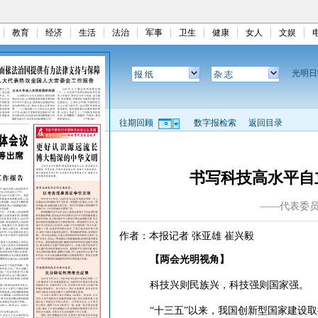
教育
经济
生活
法治
军事
卫生
健康
女人
文娱
光明
报 纸
杂 志
往期回顾
数字报检索
返回目录
书写科技高水平自
——代表委
作者：本报记者 张亚雄 崔兴毅
【两会光明视角】
科技兴则民族兴，科技强则国家强。
“十三五”以来，我国创新型国家建设取