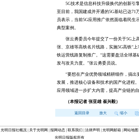
5G技术是信息科技升级换代的创新引擎
至目前，我国建成并开通的5G基站已达71
员表示，当前5G应用推广依然面临着民生
典型案例。
张云勇委员今年提交了一份关于5G上高
张、京雄等高铁名片线路，实施5G高铁“
铁运营线路复制推广。“这需要盘活全球基
发与攻关力度。”张云勇委员说。
“要想在产业优势领域精耕细作，搞出更
发展，推进核心设备和技术的国产化进程。
应用领域进一步扩大内需，提高产业链的
（本报记者 张亚雄 崔兴毅）
返回目录
放大
缩小
光明日报社概况
|
关于光明网
|
报网动态
|
联系我们
|
法律声明
|
光明网邮箱
|
网站地图
光明日报版权所有