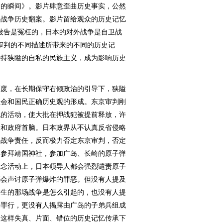
运的瞬间》。影片肆意歪曲历史事实，公然
略战争历史翻案。影片留给观众的历史记忆
被告是冤枉的，日本的对外战争是自卫战
审判的不同描述所带来的不同的历史记
秉持狭隘的自私的民族主义，成为影响历史
废，在长期保守右倾政治的引导下，狭隘
社会和国民正确历史观的形成。东京审判刚
犯的活动，使大批在押战犯被提前释放，许
袖和政府首脑。日本政界从不认真反省侵略
的战争责任，反而极力否定东京审判，否定
客参拜靖国神社，参加广岛、长崎的原子弹
纪念活动上，日本领导人都会强烈谴责原子
都会声讨原子弹爆炸的罪恶。但没有人提及
发生的那场战争是怎么引起的，也没有人提
杀罪行，更没有人揭露由广岛的子弟兵组成
。这样失真、片面、错位的历史记忆传承下