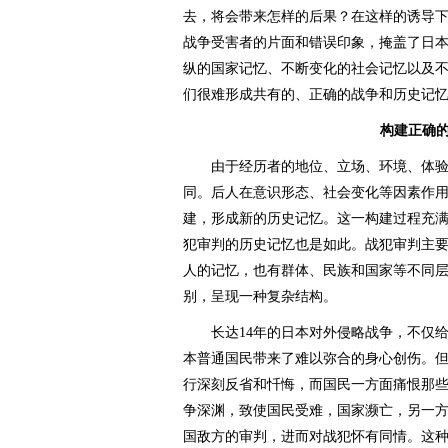
去，将会带来怎样的后果？在这样的诱导
战争受害者的片面和错误印象，掩盖了日
纵的国家记忆、不断变化的社会记忆以及
们很难形成共有的、正确的战争和历史记
构建正确
由于经历者的地位、立场、环境、体验
同。后人在意识形态、社会变化等因素作
建，形成新的历史记忆。这一构建过程充
犯审判的历史记忆也是如此。战犯审判主
人的记忆，也有群体、民族和国家等不同
别，呈现一种复杂结构。
长达14年的日本对外侵略战争，不仅给
本普通国民带来了难以弥合的身心创伤。
行深刻反省和忏悔，而国民一方面痛恨那
争深渊，致使国民受难，国家濒亡，另一
国敌方的审判，进而对战犯怀有同情。这