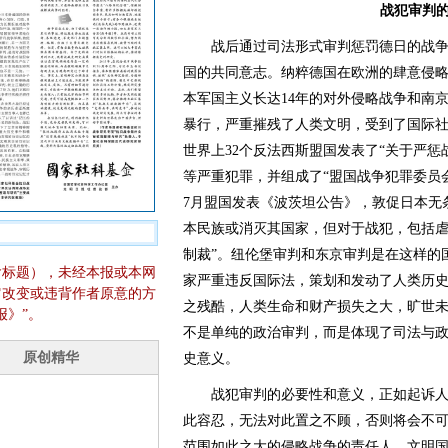
战犯审判
战后通过司法形式审判惩罚德日的战争
国的共同意志。纳粹德国在欧洲的肆意侵
本军国主义长达14年的对外侵略战争和南
暴行，严重摧残了人类文明，受到了国际社会
世界上32个反法西斯盟国发表了“关于严惩
等严重犯罪，并组成了“盟国战争犯罪委员会
7月盟国发表《波茨坦公告》，敦促日本无
本民族或消灭其国家，但对于战犯，包括
制裁”。纽伦堡审判和东京审判是在这样的
含标题），未经本报或本网
家严重违反国际法，策划和发动了人类历
它改变或违背作者原意的方
之残酷，人类生命和财产损失之大，旷世
报》”。
不是单纯的政治审判，而是体现了司法与
史意义。
战犯审判的必要性和意义，正如起诉人所
此容忍，无法对此置之不顾，否则将会不可
范围如此之大的侵略战争的责任人，文明