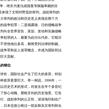
战争，绝非为复仇或报复等狭隘卑鄙的目
是体现了文明对野蛮的审判。战犯审判的
两大审判的政治和历史意义表现在两个方
新的战争犯罪；二是揭露德、日的侵略战争
审判向全世界宣告，策划、发动和实施侵略
战争犯罪的人，都要为此付出代价。它昭示
，不管他地位多高，都将受到法律的制裁。
略战争罪和反人道罪概念，并成为国际刑法
了巨大贡献。
忆的错位
评价，国际社会产生了巨大的差异。特别
种差异更显巨大。举一例说。2006年，一
片以历史艺术的形式，对发生在半个多世纪
现了惊心动魄、唇枪舌剑的历史场景。它告
罪行、战犯审判的公正性，深深地印刻在广
8年，日本也曾公映过一部反映东京审判和头