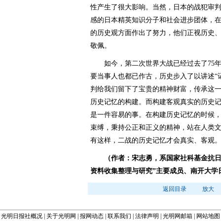
性产生了很大影响。当然，日本的战犯审
感的日本精英知识分子和社会进步团体，
的历史观方面作出了努力，他们正视历史
敬佩。
如今，第二次世界大战已经过去了75年
要当事人也都已作古，历史步入了以讲述“
判给我们留下了宝贵的精神财富，传承这
历史记忆的构建。而构建客观真实的历史
是一件容易的事。在构建历史记忆的时候
束缚，秉持公正和正义的精神，站在人类
有这样，二战的历史记忆才会真实、客观
（作者：宋志勇，系国家社科基金抗日
资料收集整理与研究”主要成员、南开大学
返回目录
放大
光明日报社概况
|
关于光明网
|
报网动态
|
联系我们
|
法律声明
|
光明网邮箱
|
网站地图