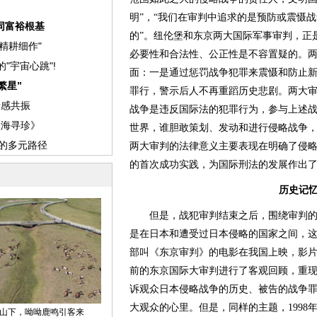
明”，“我们在审判中追求的是预防或震慑
的”。纽伦堡和东京两大国际军事审判，正
必要性和合法性、公正性是不容置疑的。
面：一是通过惩罚战争犯罪来震慑和防止
罪行，警示后人不再重蹈历史悲剧。两大
战争是违反国际法的犯罪行为，参与上述
世界，谁胆敢策划、发动和进行侵略战争
两大审判的法律意义主要表现在明确了侵
的首次成功实践，为国际刑法的发展作出
历史记
但是，战犯审判结束之后，围绕审判的
是在日本和遭受过日本侵略的国家之间，这
部叫《东京审判》的电影在我国上映，影
前的东京国际大审判进行了客观回顾，重
诉观众日本侵略战争的历史、被告的战争
大观众的心里。但是，同样的主题，199