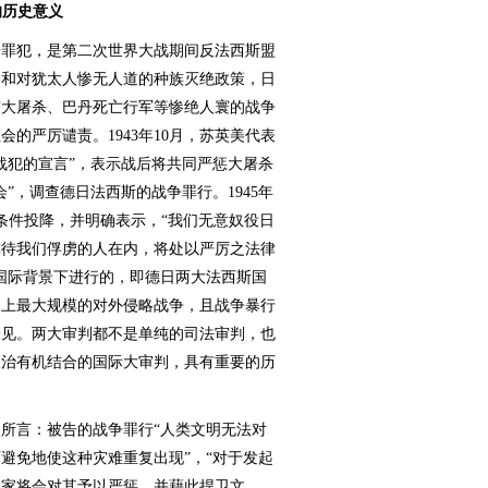
的历史意义
罪犯，是第二次世界大战期间反法西斯盟
略和对犹太人惨无人道的种族灭绝政策，日
京大屠杀、巴丹死亡行军等惨绝人寰的战争
的严厉谴责。1943年10月，苏英美代表
战犯的宣言”，表示战后将共同严惩大屠杀
”，调查德日法西斯的战争罪行。1945年
条件投降，并明确表示，“我们无意奴役日
虐待我们俘虏的人在内，将处以严厉之法律
国际背景下进行的，即德日两大法西斯国
史上最大规模的对外侵略战争，且战争暴行
未见。两大审判都不是单纯的司法审判，也
政治有机结合的国际大审判，具有重要的历
言：被告的战争罪行“人类文明无法对
避免地使这种灾难重复出现”，“对于发起
国家将会对其予以严惩，并藉此捍卫文