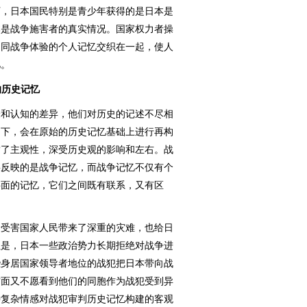
下，日本国民特别是青少年获得的是日本是
本是战争施害者的真实情况。国家权力者操
不同战争体验的个人记忆交织在一起，使人
忆。
的历史记忆
和认知的差异，他们对历史的记述不尽相
用下，会在原始的历史记忆基础上进行再构
满了主观性，深受历史观的影响和左右。战
要反映的是战争记忆，而战争记忆不仅有个
层面的记忆，它们之间既有联系，又有区
受害国家人民带来了深重的灾难，也给日
但是，日本一些政治势力长期拒绝对战争进
些身居国家领导者地位的战犯把日本带向战
方面又不愿看到他们的同胞作为战犯受到异
种复杂情感对战犯审判历史记忆构建的客观