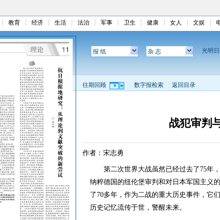
教育
经济
生活
法治
军事
卫生
健康
女人
文娱
光明
报 纸
杂 志
往期回顾
数字报检索
返回目录
战犯审判
作者：宋志勇
第二次世界大战虽然已经过去了75年，
纳粹德国的纽伦堡审判和对日本军国主义
了70多年，作为二战的重大历史事件，它
历史记忆流传于世，警醒未来。