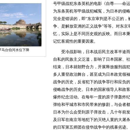
号甲级战犯东条英机的电影《自尊——命
为东条英机等甲级战犯喊冤，为日本的侵
完全是错误的，即“东京审判是不公正的，
争、是解放亚洲的正义战争”等等。对东京
忆，实际上是不同历史观的反映。而日本
记忆客观性的重要因素。
受冷战影响，日本战后民主改革半途而
自私的民族主义泛滥，影响了日本国家、
结束，日本就朝野合力，开展释放服刑战
多人重登政治舞台，甚至成为日本政党领
战争的历史，反省犯下的战争罪行和应负
侵略战争的历史。日本的国家领导人和政
爆炸纪念活动。在每年一度的原子弹轰炸
弹给和平城市和市民带来的惨剧，与会者
日本为什么会受到原子弹攻击，几十年前
及日军在南京等地犯下的灭绝人寰的大屠
的日军第五师团在侵华战争中的残暴劣迹