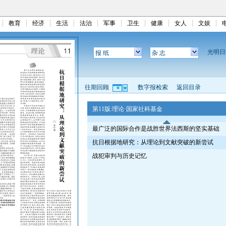
教育
经济
生活
法治
军事
卫生
健康
女人
文娱
光明
报 纸
杂 志
往期回顾
数字报检索
返回目录
第11版:理论·国家社科基金
最广泛的国际合作是战胜世界法西斯的坚实基础
抗日根据地研究：从理论到文献突破的新尝试
战犯审判与历史记忆