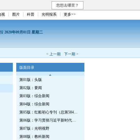
您想去哪里？
电视
图片
科普
光明报系
更多>>
日报
2020年09月01日 星期二
< 上一期
下一期 >
版面目录
第01版：头版
第02版：要闻
第03版：综合新闻
第04版：综合新闻
第05版：红船初心专刊（总第584期）
第06版：学习贯彻习近平新时代中国特色社会主义思想专刊（第587期）
第07版：光明视野
第08版：教科新闻