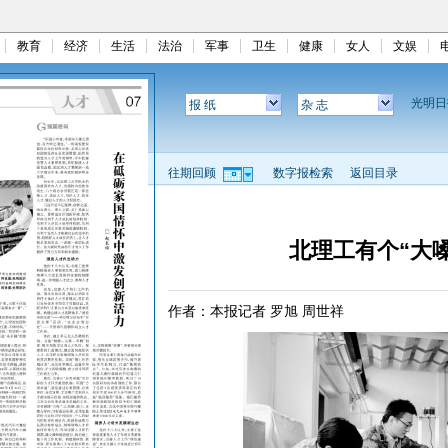
教育
经济
生活
法治
军事
卫生
健康
女人
文娱
光明
报 纸
杂 志
往期回顾
数字报检索
返回目录
北理工有个“大
作者：本报记者 罗旭 周世祥