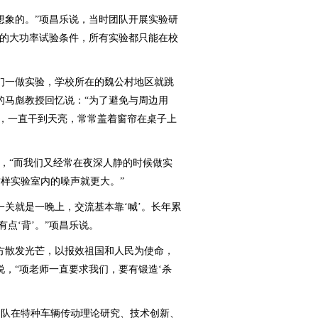
象的。”项昌乐说，当时团队开展实验研
门的大功率试验条件，所有实验都只能在校
一做实验，学校所在的魏公村地区就跳
的马彪教授回忆说：“为了避免与周边用
验，一直干到天亮，常常盖着窗帘在桌子上
，“而我们又经常在夜深人静的时候做实
样实验室内的噪声就更大。”
关就是一晚上，交流基本靠‘喊’。长年累
点‘背’。”项昌乐说。
散发光芒，以报效祖国和人民为使命，
说，“项老师一直要求我们，要有锻造‘杀
队在特种车辆传动理论研究、技术创新、