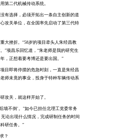
使用第二代机械传动系统。
没有选择，必须开拓出一条自主创新的道
为核心攻关单位，在全国率先启动了第三代特
大挫折。“58岁的项目牵头人朱经昌教
。”项昌乐回忆道，“朱老师是我的研究生
两年，正想着要考博还是要出国。”
项目即将停摆的危急时刻，一直是朱经昌
手老师未竟的事业，投身于特种车辆传动系
研攻关，就这样开始了。
墙不倒’。”如今已担任北理工党委常务
是，无论出现什么情况，完成研制任务的时间
科研任务。”
求？