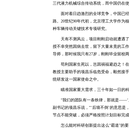
三代液力机械综合传动系统，而中国仍在
面对着日趋激烈的全球竞争，中国已经
路。20世纪90年代初，北京理工大学作
种车辆传动关键技术专项研究。
天有不测风云，项目刚刚启动就遭遇了重
授不幸突然因病去世，留下大量未竟的工作
导师，那时候我只有27岁，刚刚毕业留校
苟利国家生死以，岂因祸福避趋之！在
教授主要助手的项昌乐临危受命，毅然接
统研发这一国家使命之中。
瞄准国家重大需求，三十年如一日的科
“我们的团队有一条铁律，那就是——‘后
副书记的项昌乐说，“‘后墙不倒’的意思
节点不能突破，必须严格按照计划目标完成
怎么能对科研创新提出这么“霸道”的要