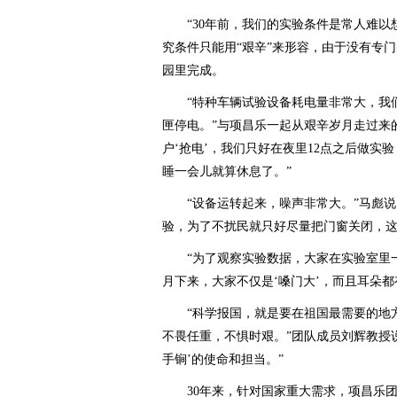
“30年前，我们的实验条件是常人难以想
究条件只能用“艰辛”来形容，由于没有专
园里完成。
“特种车辆试验设备耗电量非常大，我们
匣停电。”与项昌乐一起从艰辛岁月走过来
户‘抢电’，我们只好在夜里12点之后做实
睡一会儿就算休息了。”
“设备运转起来，噪声非常大。”马彪说
验，为了不扰民就只好尽量把门窗关闭，这
“为了观察实验数据，大家在实验室里一
月下来，大家不仅是‘嗓门大’，而且耳朵都有
“科学报国，就是要在祖国最需要的地方
不畏任重，不惧时艰。”团队成员刘辉教授
手锏’的使命和担当。”
30年来，针对国家重大需求，项昌乐团