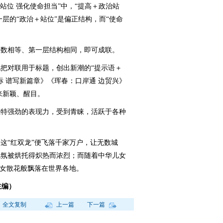
位 强化使命担当”中，“提高＋政治站
一层的“政治＋站位”是偏正结构，而“使命
数相等、第一层结构相同，即可成联。
对联用于标题，创出新潮的“提示语＋
标 谱写新篇章》《珲春：口岸通 边贸兴》
来新颖、醒目。
特强劲的表现力，受到青睐，活跃于各种
“红双龙”便飞落千家万户，让无数城
气氛被烘托得炽热而浓烈；而随着中华儿女
天女散花般飘落在世界各地。
主编）
全文复制
上一篇
下一篇