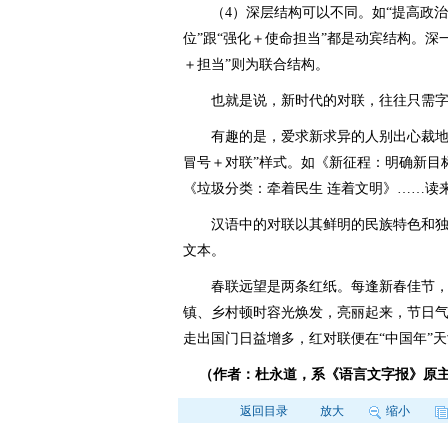
（4）深层结构可以不同。如“提高政治站
位”跟“强化＋使命担当”都是动宾结构。深
＋担当”则为联合结构。
也就是说，新时代的对联，往往只需字
有趣的是，爱求新求异的人别出心裁地把
冒号＋对联”样式。如《新征程：明确新目
《垃圾分类：牵着民生 连着文明》……读
汉语中的对联以其鲜明的民族特色和独
文本。
春联远望是两条红纸。每逢新春佳节，这
镇、乡村顿时容光焕发，亮丽起来，节日
走出国门日益增多，红对联便在“中国年”
（作者：杜永道，系《语言文字报》原
返回目录
放大
缩小