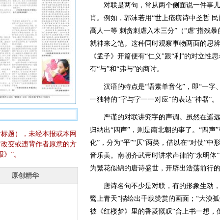
对联是两句，常从两个侧面说一件事儿，
肖。例如，郭沫若用“世上疮痍诗中圣哲 民
高人一等 刺贪刺虐入木三分”（“虐”指残
就神来之笔。这种同时观察事物两面的思
《孟子》开篇便有“仁义”跟“利”的对立性
有“与”和“弗与”的商讨。
汉语的特点是“语素单音化”，即“一字、
一独特的“字与字一一对应”的表达“神器”。
严谨的对联讲究字的声调。虽然在遥远
归纳出“四声”，则是南北朝的事了。“四声”
含标题），未经本报或本网
化”，分为“平”“仄”两类，借以在“对仗”
它改变或违背作者原意的方
报》”。
音乐美。南朝齐武帝时讲求声律的“永明体”
为繁花似锦的唐诗盛世，开辟出浩荡前行
唐诗名句不少是对联，有的形象生动，逼
鹭上青天”描绘出千载赞赏的画面；“大漠
被《红楼梦》里的香菱慨叹“合上书一想，