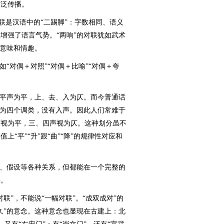
广泛传播。
联是汉语中的“二踢脚”：字数相同、语义
增强了语言气势。“两响”的对联犹如武术
的意味和情趣。
对偶＋对照”“对偶＋比喻”“对偶＋夸
平声为平，上、去、入为仄。而今普通话
多为四个调类，没有入声。因此人们常难于
声视为平，三、四声视为仄。这种划分虽不
“平”“升”跟“曲”“降”的规律性对应和
、假设等各种关系，但都能在一个完整的
采。
”，不能说“一幅对联”。“成双成对”的
久”的意念。这种意念也显现在古建上：北