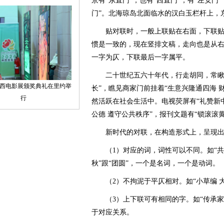
京有“东直门”，也有“西直门”；有“左安门”
门”。北海琼岛北面临水的汉白玉栏杆上，
贴对联时，一般上联贴在右面，下联贴
惯是一致的，现在竖排文稿，走向也是从
一字为仄，下联最后一字属平。
二十世纪五六十年代，行走胡同，常瞅见
长”，瞧见商家门前挂着“生意兴隆通四海 
然活跃在社会生活中。电视荧屏有“礼赞新中
公德 遵守公共秩序”，报刊文题有“锁滚滚黄
新时代的对联，在构造形式上，呈现出
（1）对应的词，词性可以不同。如“共度
秋”跟“团圆”，一个是名词，一个是动词。
（2）不拘泥于平仄相对。如“小草编 大
（3）上下联可有相同的字。如“传承家风
于对应关系。