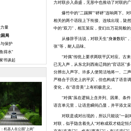
力对联步入鼎盛，无形中也推动了对联的
爆竹中的“二踢脚”“砰砰”连响两下。对
相关的两个语段上下衔接、连续出现，陡然
中的“双刀”，相互策应，变幻出万花筒般
从修辞手法说，对联天生“身兼数职”，如“
张”等，耐人品味。
“对偶”传统上要求两联平仄对应。古来
已无入声，从东北到西南辽阔的“官话区”
分辨出入声字。许多人便简洁地将一、二
严格合于历史上的平仄，但也构成了语音调值上
变化，在“语音美”上有积极意义。
“对偶”虽在逻辑上含并列、因果、条件
语言单元里，让语意瞬间凸显，并平添文
对联是成对出现的，所以只能说“一副对联
对联，似乎隐含着先人“对称成双才稳定恒