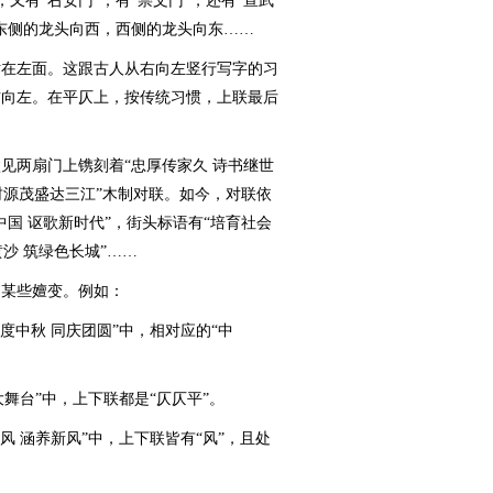
，又有“右安门”；有“崇文门”，还有“宣武
东侧的龙头向西，西侧的龙头向东……
在左面。这跟古人从右向左竖行写字的习
右向左。在平仄上，按传统习惯，上联最后
两扇门上镌刻着“忠厚传家久 诗书继世
财源茂盛达三江”木制对联。如今，对联依
国 讴歌新时代”，街头标语有“培育社会
沙 筑绿色长城”……
某些嬗变。例如：
中秋 同庆团圆”中，相对应的“中
舞台”中，上下联都是“仄仄平”。
 涵养新风”中，上下联皆有“风”，且处