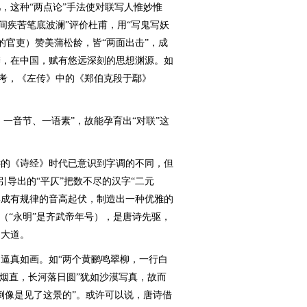
这种“两点论”手法使对联写人惟妙惟
间疾苦笔底波澜”评价杜甫，用“写鬼写妖
暴的官吏）赞美蒲松龄，皆“两面出击”，成
辨，在中国，赋有悠远深刻的思想渊源。如
思考，《左传》中的《郑伯克段于鄢》
一音节、一语素”，故能孕育出“对联”这
的《诗经》时代已意识到字调的不同，但
引导出的“平仄”把数不尽的汉字“二元
中形成有规律的音高起伏，制造出一种优雅的
（“永明”是齐武帝年号），是唐诗先驱，
的大道。
真如画。如“两个黄鹂鸣翠柳，一行白
孤烟直，长河落日圆”犹如沙漠写真，故而
倒像是见了这景的”。或许可以说，唐诗借