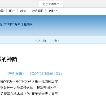
您想去哪里？
电视
图片
科普
光明报系
更多>>
日报
2020年02月08日 星期六
< 上一期
下一期 >
联的神韵
《光明日报》（ 2020年02月08日 12版）
楹联”作为一种“习俗”列入第一批国家级非
联则是神州大地流传久远、根深蒂固的年
孟昶写在桃木板上的“新年纳余庆，嘉节
。