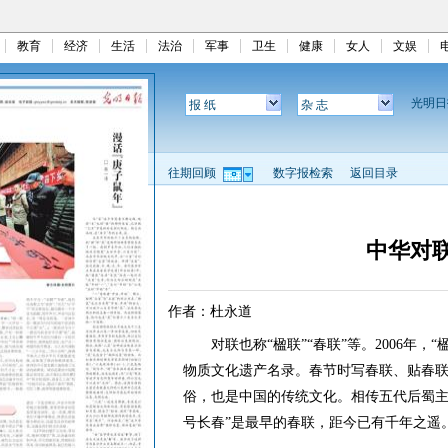
教育
经济
生活
法治
军事
卫生
健康
女人
文娱
光明
报 纸
杂 志
往期回顾
数字报检索
返回目录
中华对
作者：杜永道
对联也称“楹联”“春联”等。2006年，“
物质文化遗产名录。春节时写春联、贴春
俗，也是中国的传统文化。相传五代后蜀主
号长春”是最早的春联，距今已有千年之遥