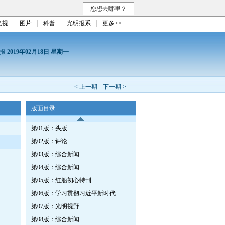
您想去哪里？
电视
图片
科普
光明报系
更多>>
日报
2019年02月18日 星期一
< 上一期
下一期 >
版面目录
第01版：头版
第02版：评论
第03版：综合新闻
第04版：综合新闻
第05版：红船初心特刊
第06版：学习贯彻习近平新时代中国特色社会主义思想特刊 第273期
第07版：光明视野
第08版：综合新闻