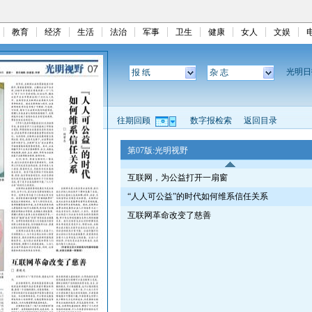
教育
经济
生活
法治
军事
卫生
健康
女人
文娱
光明
报 纸
杂 志
往期回顾
数字报检索
返回目录
第07版:光明视野
互联网，为公益打开一扇窗
“人人可公益”的时代如何维系信任关系
互联网革命改变了慈善