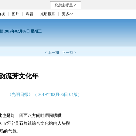
您想去哪里？
电视
图片
科普
光明报系
更多>>
日报
2019年02月06日 星期三
< 上一期
下一期 >
韵流芳文化年
《光明日报》（ 2019年02月06日 04版）
也是灯，四面八方闹哇啊闹哄哄
庆市怀宁县石牌镇综合文化站内人头攒
现场的气氛。