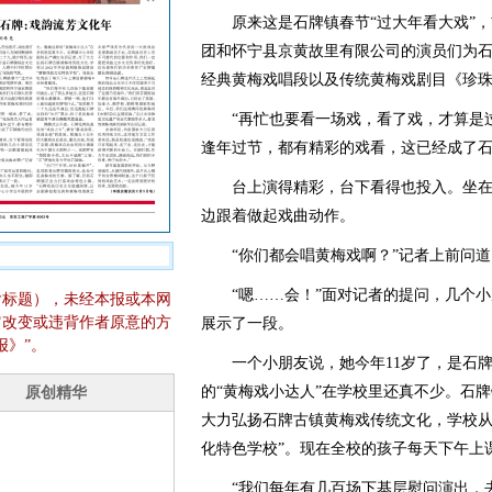
原来这是石牌镇春节“过大年看大戏”，
团和怀宁县京黄故里有限公司的演员们为
经典黄梅戏唱段以及传统黄梅戏剧目《珍
“再忙也要看一场戏，看了戏，才算是过
逢年过节，都有精彩的戏看，这已经成了
台上演得精彩，台下看得也投入。坐在
边跟着做起戏曲动作。
“你们都会唱黄梅戏啊？”记者上前问道
“嗯……会！”面对记者的提问，几个小
含标题），未经本报或本网
它改变或违背作者原意的方
展示了一段。
报》”。
一个小朋友说，她今年11岁了，是石牌
的“黄梅戏小达人”在学校里还真不少。石
大力弘扬石牌古镇黄梅戏传统文化，学校从2
化特色学校”。现在全校的孩子每天下午上
“我们每年有几百场下基层慰问演出，去