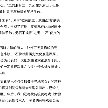
么。”虽然腊月二十九还在外演出，但是
戏剧团青年演员操敏笑意盈盈。
乡”，素有“徽黄故里，戏曲圣地”的美
汉合流，形成了京剧；黄梅戏在此由民间小
佳子弟，无石不成班”之誉。“石”便指的
石牌古镇的街头，处处可见黄梅戏的元
色小镇。“石牌戏曲历史文化底蕴深厚，
凤英为代表的一大批戏曲名家都成名于此，
我们一定要把戏曲之乡文化传承好发扬好，
说道。
文化早已不仅仅服务于当地老百姓的精神
们再芬剧院每年都会有海外演出，已经去
地区。年后，我们还将携传统黄梅戏《女驸
项目代表性传承人、著名的黄梅戏演员余