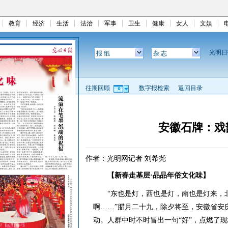
教育
经济
生活
法治
军事
卫生
健康
女人
文娱
光明
报 纸
杂 志
往期回顾
数字报检索
返回目录
安徽石牌：戏
作者：光明网记者 刘希尧
【新春走基层·品品年俗文化味】
“东也是灯，西也是灯，南也是灯来，北
啊……”腊月二十九，除夕将至，安徽省安
动。人群中时不时冒出一句“好”，点燃了