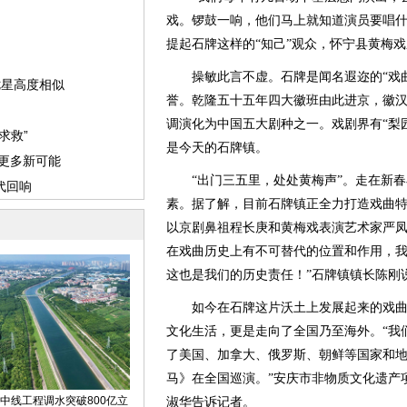
戏。锣鼓一响，他们马上就知道演员要唱什
提起石牌这样的“知己”观众，怀宁县黄梅
操敏此言不虚。石牌是闻名遐迩的“戏曲之
誉。乾隆五十五年四大徽班由此进京，徽
调演化为中国五大剧种之一。戏剧界有“梨园
是今天的石牌镇。
“出门三五里，处处黄梅声”。走在新春
素。据了解，目前石牌镇正全力打造戏曲特
以京剧鼻祖程长庚和黄梅戏表演艺术家严
在戏曲历史上有不可替代的位置和作用，
这也是我们的历史责任！”石牌镇镇长陈刚
如今在石牌这片沃土上发展起来的戏曲
文化生活，更是走向了全国乃至海外。“我
了美国、加拿大、俄罗斯、朝鲜等国家和
马》在全国巡演。”安庆市非物质文化遗产
淑华告诉记者。