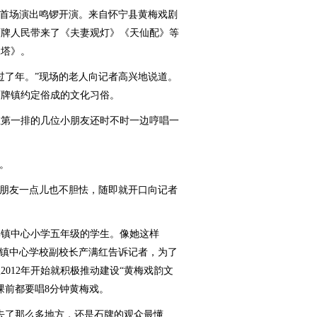
首场演出鸣锣开演。来自怀宁县黄梅戏剧
石牌人民带来了《夫妻观灯》《天仙配》等
珠塔》。
了年。”现场的老人向记者高兴地说道。
石牌镇约定俗成的文化习俗。
第一排的几位小朋友还时不时一边哼唱一
。
朋友一点儿也不胆怯，随即就开口向记者
镇中心小学五年级的学生。像她这样
牌镇中心学校副校长产满红告诉记者，为了
012年开始就积极推动建设“黄梅戏韵文
课前都要唱8分钟黄梅戏。
了那么多地方，还是石牌的观众最懂