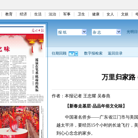
教育
经济
生活
法治
军事
卫生
健康
女人
文娱
光明
报 纸
杂 志
往期回顾
数字报检索
返回目录
万里归家路
作者：本报记者 王忠耀 吴春燕
【新春走基层·品品年俗文化味】
中国著名侨乡——广东省江门市与美国
越太平洋，要经历15个小时的长途飞行，
到心心念念的家乡。