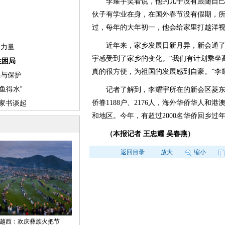
李耀宇笑着说，他的儿子没有跟随自己
伙子有学业在身，在国外春节没有假期，所
过，每年的大年初一，他会给家里打越洋
近年来，家乡发展日新月异，新会通了
宇感受到了家乡的变化。“我们有计划乘坐
真的很方便，为祖国的发展感到自豪。”李
记者了解到，李耀宇所在的新会区菱东社区共
侨眷1188户、2176人，海外华侨华人和港
和地区。今年，有超过2000名华侨回乡过
（本报记者 王忠耀 吴春燕）
返回目录
放大
缩小