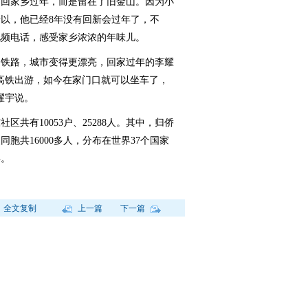
回家乡过年，而是留在了旧金山。因为小
以，他已经8年没有回新会过年了，不
视频电话，感受家乡浓浓的年味儿。
铁路，城市变得更漂亮，回家过年的李耀
高铁出游，如今在家门口就可以坐车了，
耀宇说。
有10053户、25288人。其中，归侨
澳同胞共16000多人，分布在世界37个国家
年。
全文复制
上一篇
下一篇