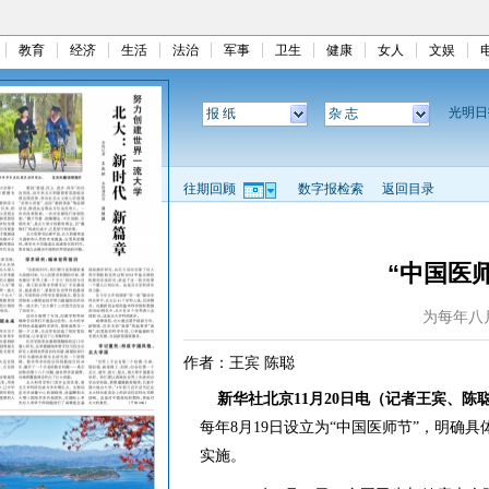
教育
经济
生活
法治
军事
卫生
健康
女人
文娱
光明
报 纸
杂 志
往期回顾
数字报检索
返回目录
“中国医
为每年八
作者：王宾 陈聪
新华社北京11月20日电（记者王宾、陈
每年8月19日设立为“中国医师节”，明确
实施。