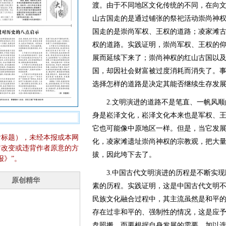
渡。由于不同地区文化传统的不同，在向
山古国走的是通过铺张的祭祀活动崇尚神
国走的是崇尚军权、王权的道路；凌家滩
权的道路。实践证明，崇尚军权、王权的
展而延续下来了；崇尚神权的红山古国以
国，却因社会财富被过度消耗而消失了。
选择怎样的道路是决定其能否继续生存发
2.文明演进的道路不是笔直、一帆风顺
身是崧泽文化，崧泽文化本来也是军权、
它也可能像中原地区一样。但是，当它发
含标题），未经本报或本网
化，凌家滩遗址崇尚神权的宗教观，把大
它改变或违背作者原意的方
拔，因此垮下去了。
报》”。
3.中国古代文明演进的历程是不断实现
素的历程。实践证明，这是中国古代文明
民族文化融合过程中，其主流虽然是和平
存在过非和平的、强制性的情况，这是应
盘照搬，而要根据自身发展的需要，加以