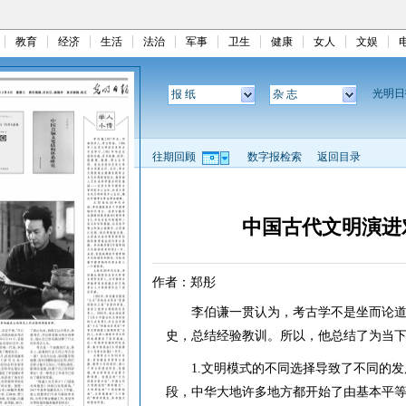
教育
经济
生活
法治
军事
卫生
健康
女人
文娱
光明
报 纸
杂 志
往期回顾
数字报检索
返回目录
中国古代文明演进
作者：郑彤
李伯谦一贯认为，考古学不是坐而论道
史，总结经验教训。所以，他总结了为当
1.文明模式的不同选择导致了不同的发展结
段，中华大地许多地方都开始了由基本平