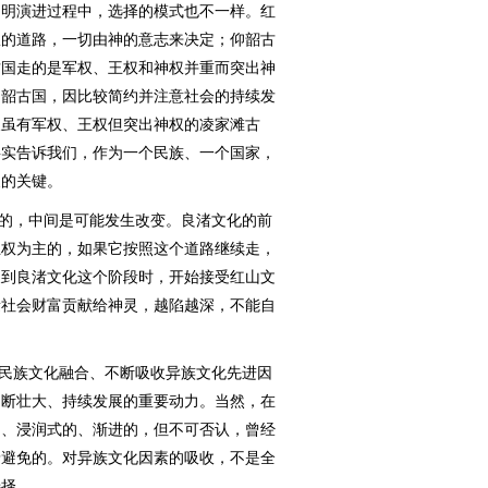
文明演进过程中，选择的模式也不一样。红
权的道路，一切由神的意志来决定；仰韶古
古国走的是军权、王权和神权并重而突出神
仰韶古国，因比较简约并注意社会的持续发
及虽有军权、王权但突出神权的凌家滩古
事实告诉我们，作为一个民族、一个国家，
展的关键。
的，中间是可能发生改变。良渚文化的前
王权为主的，如果它按照这个道路继续走，
展到良渚文化这个阶段时，开始接受红山文
量社会财富贡献给神灵，越陷越深，不能自
民族文化融合、不断吸收异族文化先进因
不断壮大、持续发展的重要动力。当然，在
的、浸润式的、渐进的，但不可否认，曾经
予避免的。对异族文化因素的吸收，不是全
选择。