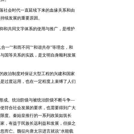
落社会时代一直延续下来的血缘关系和由
、持续发展的重要原因。
仰和共同文字体系的使用与推广，是维护
一”“和而不同”“和谐共存”等理念，和
国与国等关系的实践，是文明自身顺利发展
的政治制度对保证大型工程的兴建和国家
但是过度运用，也在一定程度上束缚了人们
形成、统治阶级与被统治阶级不断斗争—
即使符合社会发展的要求，也需要得到广大
的限度。秦始皇推行的一系列政策如筑长
国家，有益于民族长远利益和发展，但操之
忽而亡。魏征向唐太宗进言就说“水能载